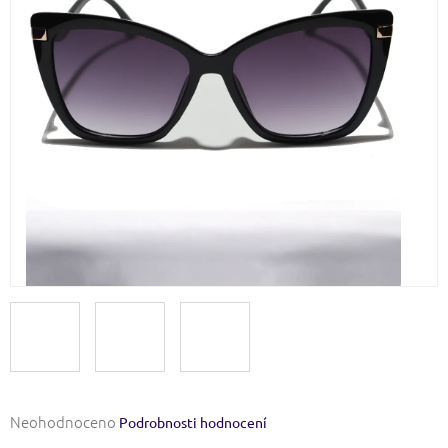
Průměrné
Neohodnoceno
Podrobnosti hodnocení
hodnocení