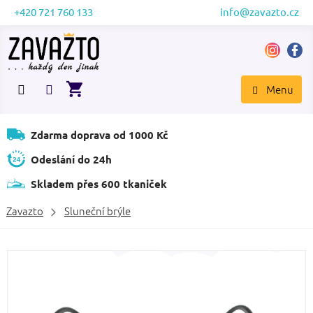
Přejít
+420 721 760 133
info@zavazto.cz
na
obsah
NÁKUPNÍ
KOŠÍK
Zdarma doprava od 1000 Kč
Odeslání do 24h
Skladem přes 600 tkaniček
Zavazto
Sluneční brýle