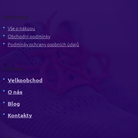
Z
á
p
Informace
a
t
Vše o nákupu
í
Obchodní podmínky
Podmínky ochrany osobních údajů
O firmě
Velkoobchod
O nás
Blog
Kontakty