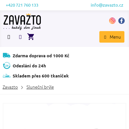
Přejít
+420 721 760 133
info@zavazto.cz
na
obsah
NÁKUPNÍ
KOŠÍK
Zdarma doprava od 1000 Kč
Odeslání do 24h
Skladem přes 600 tkaniček
Zavazto
Sluneční brýle