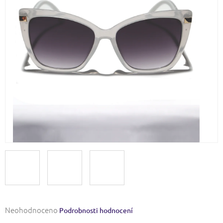
Průměrné
Neohodnoceno
Podrobnosti hodnocení
hodnocení