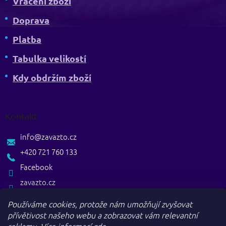
Vrácení zboží
Doprava
Platba
Tabulka velikostí
Kdy obdržím zboží
Kontakt
info
@
zavazto.cz
+420 721 760 133
Facebook
zavazto.cz
Používáme cookies, protože nám umožňují zvyšovat
přívětivost našeho webu a zobrazovat vám relevantní