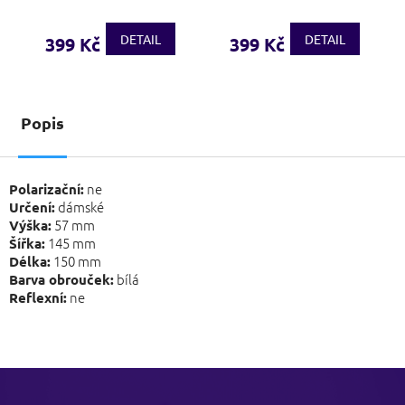
DETAIL
DETAIL
399 Kč
399 Kč
Popis
ne
Polarizační:
dámské
Určení:
57 mm
Výška:
145 mm
Šířka:
150 mm
Délka:
bílá
Barva obrouček:
ne
Reflexní:
Z
á