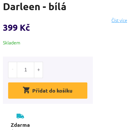
Darleen - bílá
produktu
je
0,0
Číst více
z
399 Kč
5
hvězdiček.
Měrná
Skladem
cena:
Přidat do košíku
Zdarma