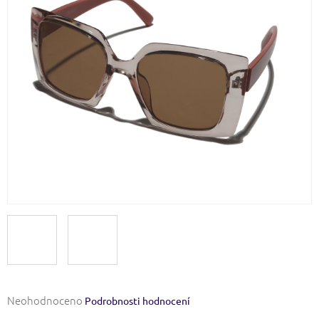
Průměrné
Neohodnoceno
Podrobnosti hodnocení
hodnocení