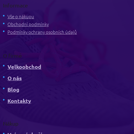
p
Informace
a
t
Vše o nákupu
í
Obchodní podmínky
Podmínky ochrany osobních údajů
O firmě
Velkoobchod
O nás
Blog
Kontakty
Nákup