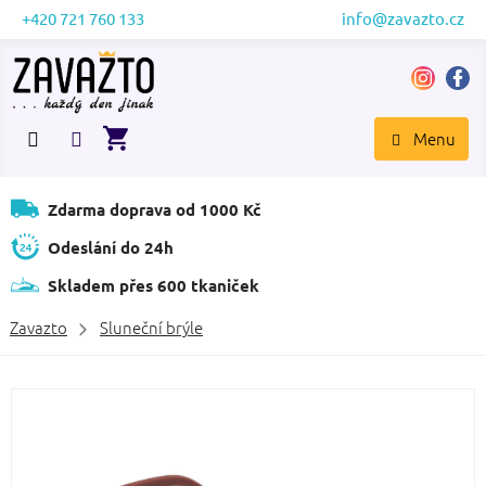
Přejít
+420 721 760 133
info@zavazto.cz
na
obsah
NÁKUPNÍ
KOŠÍK
Zdarma doprava od 1000 Kč
Odeslání do 24h
Skladem přes 600 tkaniček
Zavazto
Sluneční brýle