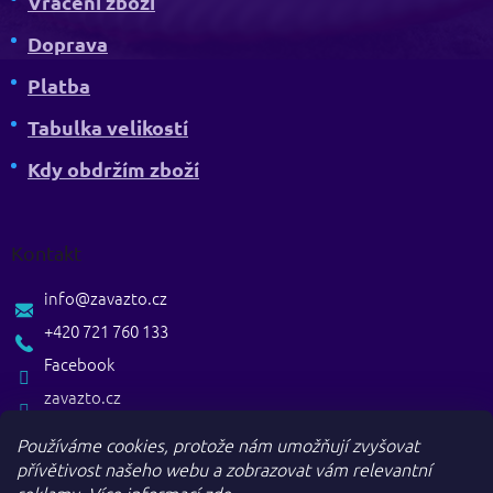
Vrácení zboží
Doprava
Platba
Tabulka velikostí
Kdy obdržím zboží
Kontakt
info
@
zavazto.cz
+420 721 760 133
Facebook
zavazto.cz
Používáme cookies, protože nám umožňují zvyšovat
přívětivost našeho webu a zobrazovat vám relevantní