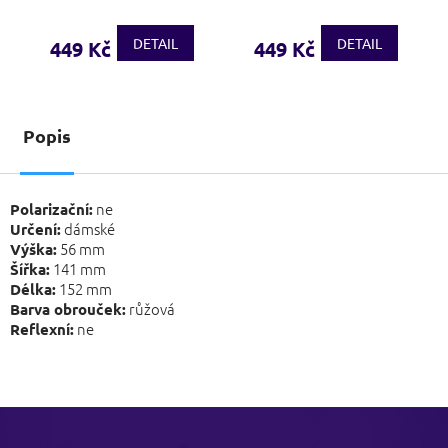
DETAIL
DETAIL
449 Kč
449 Kč
Popis
ne
Polarizační:
dámské
Určení:
56 mm
Výška:
141 mm
Šířka:
152 mm
Délka:
růžová
Barva obrouček:
ne
Reflexní:
Z
á