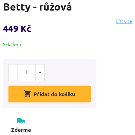
Betty - růžová
produktu
je
0,0
Číst více
z
449 Kč
5
hvězdiček.
Měrná
Skladem
cena:
Přidat do košíku
Zdarma