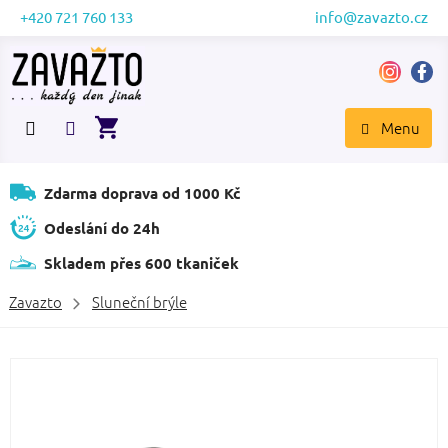
Přejít
+420 721 760 133
info@zavazto.cz
na
obsah
NÁKUPNÍ
KOŠÍK
Zdarma doprava od 1000 Kč
Odeslání do 24h
Skladem přes 600 tkaniček
Zavazto
Sluneční brýle