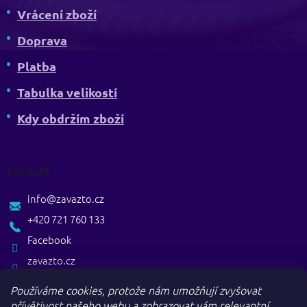
Vrácení zboží
Doprava
Platba
Tabulka velikostí
Kdy obdržím zboží
Kontakt
info
@
zavazto.cz
+420 721 760 133
Facebook
zavazto.cz
Používáme cookies, protože nám umožňují zvyšovat
přívětivost našeho webu a zobrazovat vám relevantní