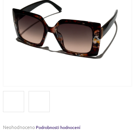
Průměrné
Neohodnoceno
Podrobnosti hodnocení
hodnocení