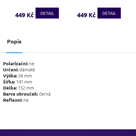
DETAIL
DETAIL
449 Kč
449 Kč
Popis
ne
Polarizační:
dámské
Určení:
56 mm
Výška:
141 mm
Šířka:
152 mm
Délka:
černá
Barva obrouček:
ne
Reflexní:
Z