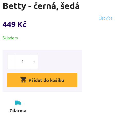
Betty - černá, šedá
produktu
je
0,0
Číst více
z
449 Kč
5
hvězdiček.
Měrná
Skladem
cena:
Přidat do košíku
Zdarma