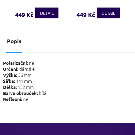
DETAIL
DETAIL
449 Kč
449 Kč
Popis
ne
Polarizační:
dámské
Určení:
56 mm
Výška:
141 mm
Šířka:
152 mm
Délka:
bílá
Barva obrouček:
ne
Reflexní:
Z
á