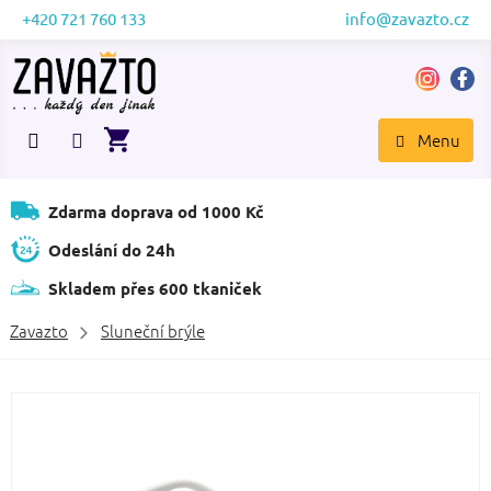
Přejít
+420 721 760 133
info@zavazto.cz
na
obsah
NÁKUPNÍ
KOŠÍK
Zdarma doprava od 1000 Kč
Odeslání do 24h
Skladem přes 600 tkaniček
Zavazto
Sluneční brýle