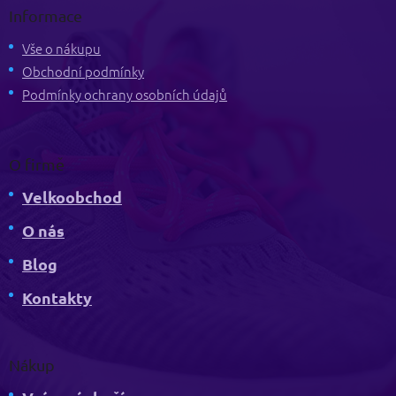
p
Informace
a
t
Vše o nákupu
í
Obchodní podmínky
Podmínky ochrany osobních údajů
O firmě
Velkoobchod
O nás
Blog
Kontakty
Nákup