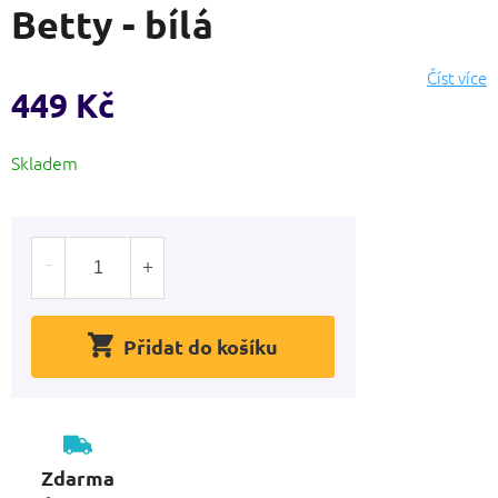
Betty - bílá
produktu
je
0,0
Číst více
z
449 Kč
5
hvězdiček.
Měrná
Skladem
cena:
Přidat do košíku
Zdarma