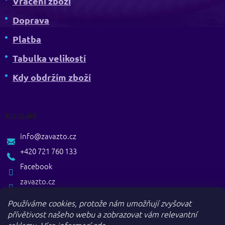
Vrácení zboží
Doprava
Platba
Tabulka velikostí
Kdy obdržím zboží
Kontakt
info
@
zavazto.cz
+420 721 760 133
Facebook
zavazto.cz
Používáme cookies, protože nám umožňují zvyšovat
přívětivost našeho webu a zobrazovat vám relevantní