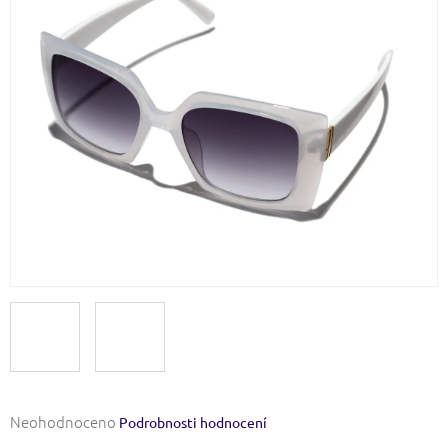
Průměrné
Neohodnoceno
Podrobnosti hodnocení
hodnocení