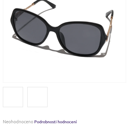
Průměrné
Neohodnoceno
Podrobnosti hodnocení
hodnocení