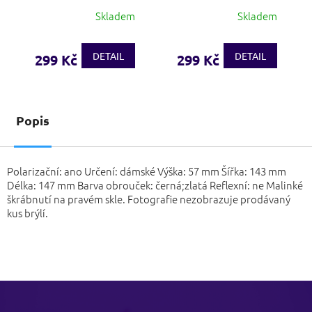
Skladem
Skladem
DETAIL
DETAIL
299 Kč
299 Kč
Popis
Polarizační: ano Určení: dámské Výška: 57 mm Šířka: 143 mm
Délka: 147 mm Barva obrouček: černá;zlatá Reflexní: ne Malinké
škrábnutí na pravém skle. Fotografie nezobrazuje prodávaný
kus brýlí.
Z
á