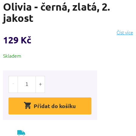
Olivia - černá, zlatá, 2.
produktu
je
jakost
0,0
z
5
Číst více
hvězdiček.
129 Kč
Měrná
Skladem
cena:
Přidat do košíku