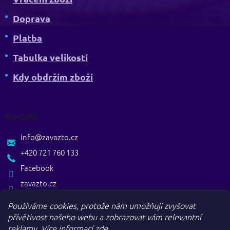
Doprava
Platba
Tabulka velikostí
Kdy obdržím zboží
Kontakt
info
@
zavazto.cz
+420 721 760 133
Facebook
zavazto.cz
Používáme cookies, protože nám umožňují zvyšovat
přívětivost našeho webu a zobrazovat vám relevantní
reklamy.
Více informací
zde
.