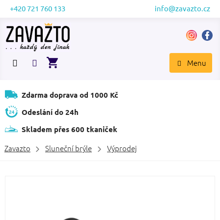
Přejít
+420 721 760 133
info@zavazto.cz
na
obsah
NÁKUPNÍ
KOŠÍK
Zdarma doprava od 1000 Kč
Odeslání do 24h
Skladem přes 600 tkaniček
Zavazto
Sluneční brýle
Výprodej