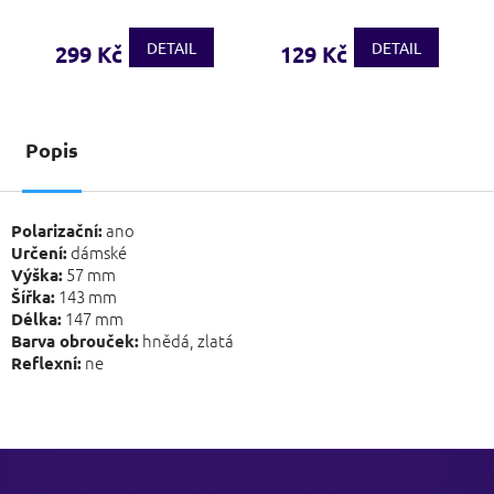
DETAIL
DETAIL
299 Kč
129 Kč
Popis
ano
Polarizační:
dámské
Určení:
57 mm
Výška:
143 mm
Šířka:
147 mm
Délka:
hnědá, zlatá
Barva obrouček:
ne
Reflexní:
Z
á