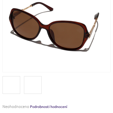
Průměrné
Neohodnoceno
Podrobnosti hodnocení
hodnocení