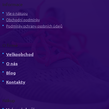
p
Informace
a
t
Vše o nákupu
í
Obchodní podmínky
Podmínky ochrany osobních údajů
O firmě
Velkoobchod
O nás
Blog
Kontakty
Nákup