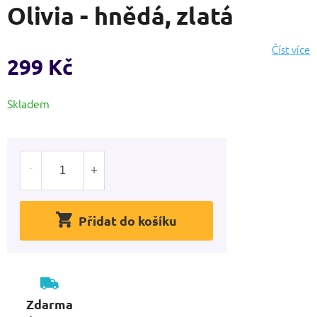
Olivia - hnědá, zlatá
produktu
je
0,0
Číst více
z
299 Kč
5
hvězdiček.
Měrná
Skladem
cena:
Přidat do košíku
Zdarma