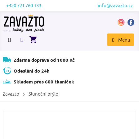
Přejít
+420 721 760 133
info@zavazto.cz
na
obsah
NÁKUPNÍ
KOŠÍK
Zdarma doprava od 1000 Kč
Odeslání do 24h
Skladem přes 600 tkaniček
Zavazto
Sluneční brýle