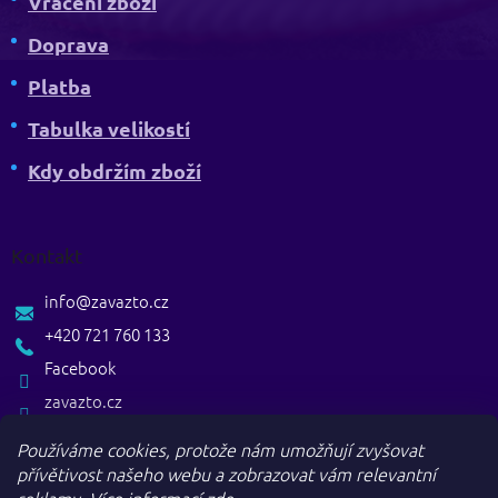
Vrácení zboží
Doprava
Platba
Tabulka velikostí
Kdy obdržím zboží
Kontakt
info
@
zavazto.cz
+420 721 760 133
Facebook
zavazto.cz
Používáme cookies, protože nám umožňují zvyšovat
přívětivost našeho webu a zobrazovat vám relevantní