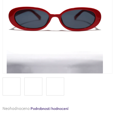
Průměrné
Neohodnoceno
Podrobnosti hodnocení
hodnocení