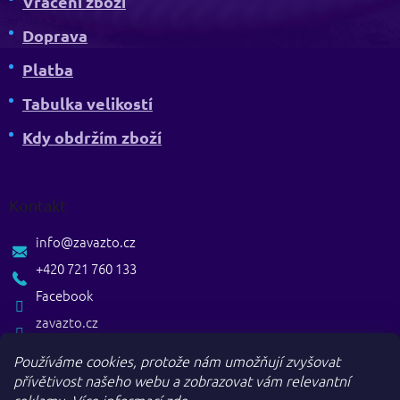
Vrácení zboží
Doprava
Platba
Tabulka velikostí
Kdy obdržím zboží
Kontakt
info
@
zavazto.cz
+420 721 760 133
Facebook
zavazto.cz
Používáme cookies, protože nám umožňují zvyšovat
přívětivost našeho webu a zobrazovat vám relevantní