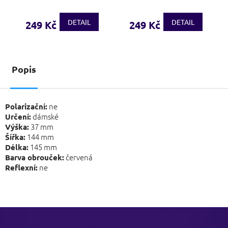
DETAIL
DETAIL
249 Kč
249 Kč
Popis
ne
Polarizační:
dámské
Určení:
37 mm
Výška:
144 mm
Šířka:
145 mm
Délka:
červená
Barva obrouček:
ne
Reflexní:
Z
á