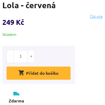
Lola - červená
produktu
je
0,0
Číst více
z
249 Kč
5
hvězdiček.
Měrná
Skladem
cena:
Přidat do košíku
Zdarma