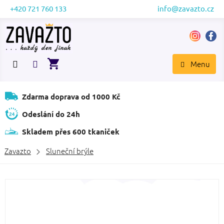
Přejít
+420 721 760 133
info@zavazto.cz
na
obsah
NÁKUPNÍ
KOŠÍK
Zdarma doprava od 1000 Kč
Odeslání do 24h
Skladem přes 600 tkaniček
Zavazto
Sluneční brýle