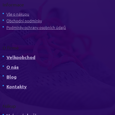
p
Informace
a
t
Vše o nákupu
í
Obchodní podmínky
Podmínky ochrany osobních údajů
O firmě
Velkoobchod
O nás
Blog
Kontakty
Nákup