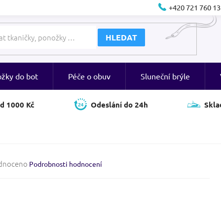
+420 721 760 13
HLEDAT
ožky do bot
Péče o obuv
Sluneční brýle
d 1000 Kč
Odeslání do 24h
Skla
né
dnoceno
Podrobnosti hodnocení
ení
tu