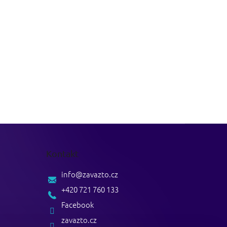
Kontakt
info
@
zavazto.cz
+420 721 760 133
Facebook
zavazto.cz