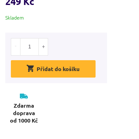
249 Kč
Měrná
Skladem
cena:
Přidat do košíku
Zdarma
doprava
od 1000 Kč