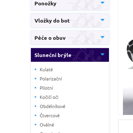
5
Ponožky
n
hvězdič
n
í
Vložky do bot
p
a
n
Péče o obuv
e
l
Sluneční brýle
Kulaté
Polarizační
Pilotní
Kočičí oči
Obdélníkové
Čtvercové
Oválné