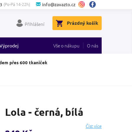
(Po-Pá 14-22h)
3
info@zavazto.cz
NÁKUPNÍ
Prázdný košík
Přihlášení
KOŠÍK
Výprodej
Vše o nákupu
O nás
dem přes 600 tkaniček
Lola - černá, bílá
Číst více