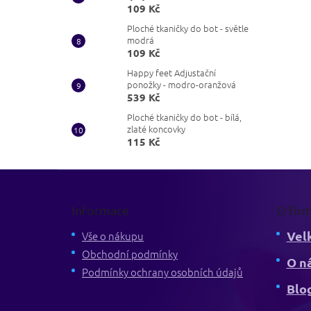
109 Kč
Ploché tkaničky do bot - světle
modrá
109 Kč
Happy feet Adjustační
ponožky - modro-oranžová
539 Kč
Ploché tkaničky do bot - bílá,
zlaté koncovky
115 Kč
Z
á
p
Informace
O fir
a
Vel
t
Vše o nákupu
í
Obchodní podmínky
O n
Podmínky ochrany osobních údajů
Blo