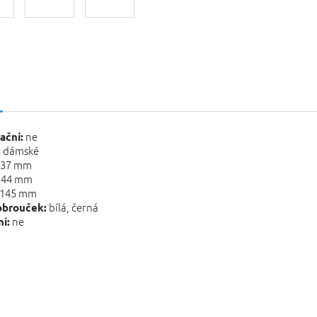
s
ne
ační:
dámské
:
37 mm
44 mm
145 mm
bílá, černá
obrouček:
ne
í: