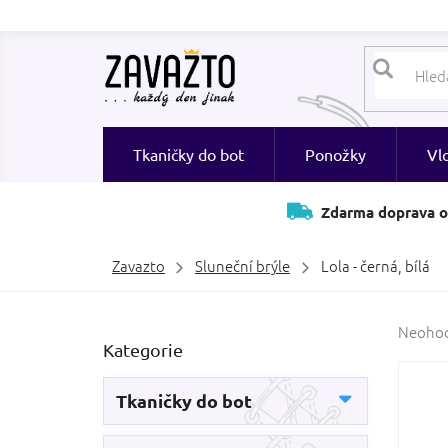
Přejít
na
obsah
Tkaničky do bot
Ponožky
Vl
Zdarma doprava o
Zavazto
Sluneční brýle
Lola - černá, bílá
P
Průměr
Neoho
Přeskočit
Kategorie
hodnoc
o
kategorie
produk
s
je
t
Tkaničky do bot
0,0
r
z
a