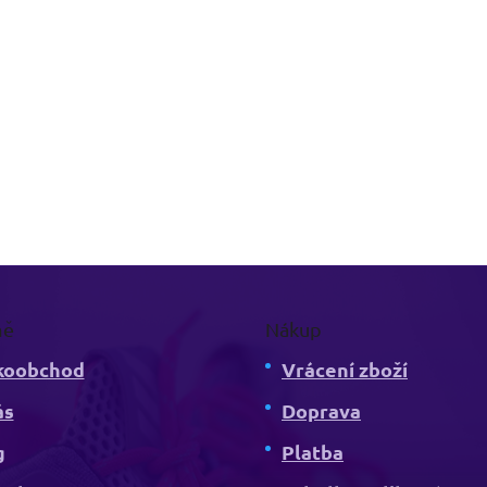
mě
Nákup
koobchod
Vrácení zboží
ás
Doprava
g
Platba