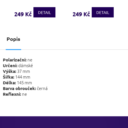
DETAIL
DETAIL
249 Kč
249 Kč
Popis
ne
Polarizační:
dámské
Určení:
37 mm
Výška:
144 mm
Šířka:
145 mm
Délka:
černá
Barva obrouček:
ne
Reflexní:
Z
á