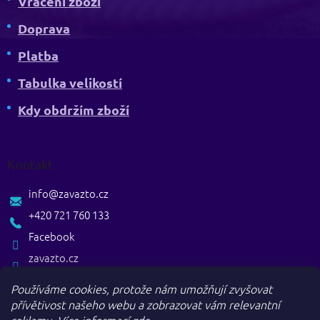
Vrácení zboží
Doprava
Platba
Tabulka velikostí
Kdy obdržím zboží
Kontakt
info
@
zavazto.cz
+420 721 760 133
Facebook
zavazto.cz
Používáme cookies, protože nám umožňují zvyšovat
přívětivost našeho webu a zobrazovat vám relevantní