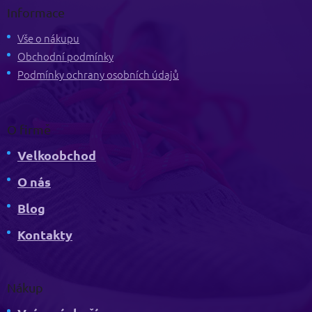
p
Informace
a
t
Vše o nákupu
í
Obchodní podmínky
Podmínky ochrany osobních údajů
O firmě
Velkoobchod
O nás
Blog
Kontakty
Nákup