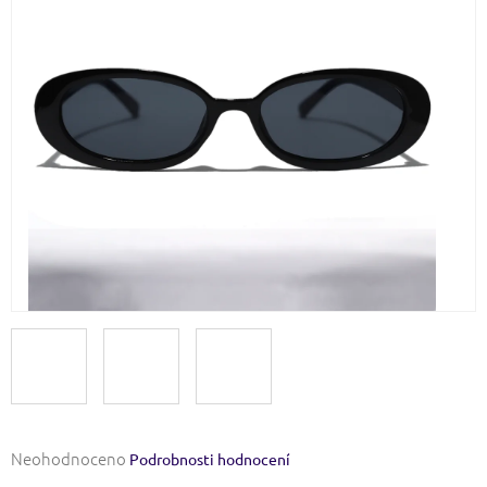
Průměrné
Neohodnoceno
Podrobnosti hodnocení
hodnocení