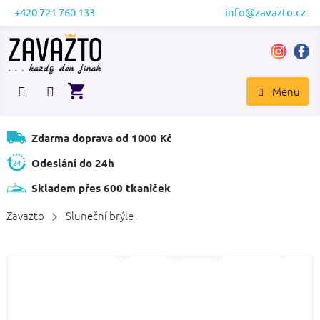
Přejít
+420 721 760 133
info@zavazto.cz
na
obsah
NÁKUPNÍ
KOŠÍK
Zdarma doprava od 1000 Kč
Odeslání do 24h
Skladem přes 600 tkaniček
Zavazto
Sluneční brýle