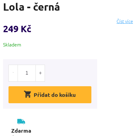
Lola - černá
produktu
je
0,0
Číst více
z
249 Kč
5
hvězdiček.
Měrná
Skladem
cena:
Přidat do košíku
Zdarma