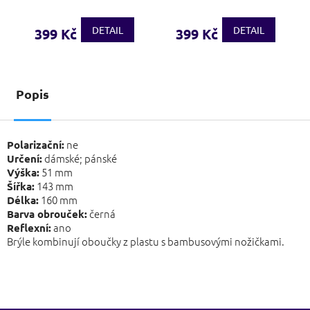
DETAIL
DETAIL
399 Kč
399 Kč
Popis
ne
Polarizační:
dámské; pánské
Určení:
51 mm
Výška:
143 mm
Šířka:
160 mm
Délka:
černá
Barva obrouček:
ano
Reflexní:
Brýle kombinují oboučky z plastu s bambusovými nožičkami.