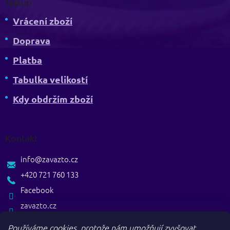
Nákup
Vrácení zboží
Doprava
Platba
Tabulka velikostí
Kdy obdržím zboží
Kontakt
info
@
zavazto.cz
+420 721 760 133
Facebook
zavazto.cz
Používáme cookies, protože nám umožňují zvyšovat