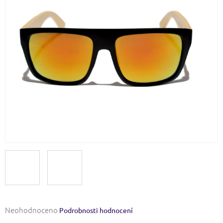
Průměrné
Neohodnoceno
Podrobnosti hodnocení
hodnocení