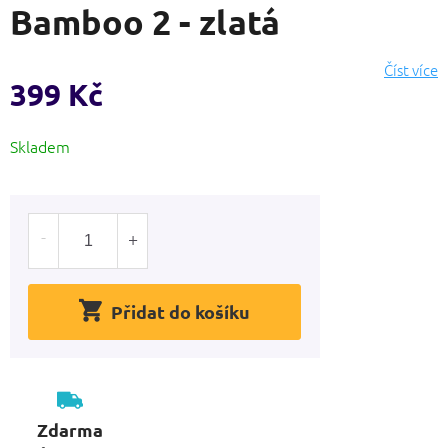
Bamboo 2 - zlatá
produktu
je
0,0
Číst více
z
399 Kč
5
hvězdiček.
Měrná
Skladem
cena:
Přidat do košíku
Zdarma