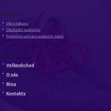
Z
á
p
Informace
a
t
Vše o nákupu
í
Obchodní podmínky
Podmínky ochrany osobních údajů
O firmě
Velkoobchod
O nás
Blog
Kontakty