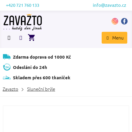
Přejít
+420 721 760 133
info@zavazto.cz
na
obsah
NÁKUPNÍ
KOŠÍK
Zdarma doprava od 1000 Kč
Odeslání do 24h
Skladem přes 600 tkaniček
Zavazto
Sluneční brýle