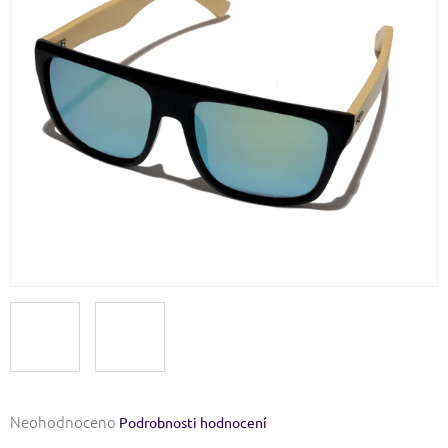
Průměrné
Neohodnoceno
Podrobnosti hodnocení
hodnocení