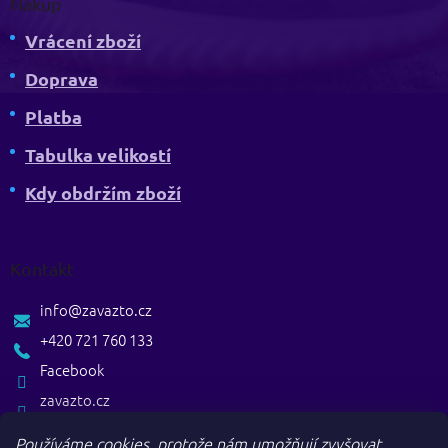
Nákup
Vrácení zboží
Doprava
Platba
Tabulka velikostí
Kdy obdržím zboží
Kontakt
info
@
zavazto.cz
+420 721 760 133
Facebook
zavazto.cz
Používáme cookies, protože nám umožňují zvyšovat