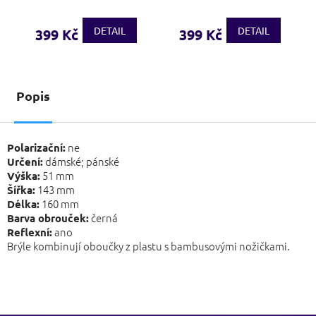
DETAIL
DETAIL
399 Kč
399 Kč
Popis
ne
Polarizační:
dámské; pánské
Určení:
51 mm
Výška:
143 mm
Šířka:
160 mm
Délka:
černá
Barva obrouček:
ano
Reflexní:
Brýle kombinují oboučky z plastu s bambusovými nožičkami.