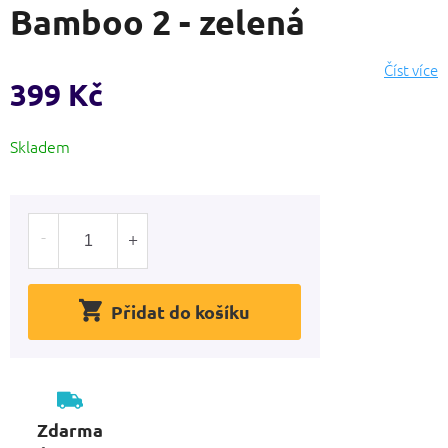
Bamboo 2 - zelená
produktu
je
0,0
Číst více
z
399 Kč
5
hvězdiček.
Měrná
Skladem
cena:
Přidat do košíku
Zdarma