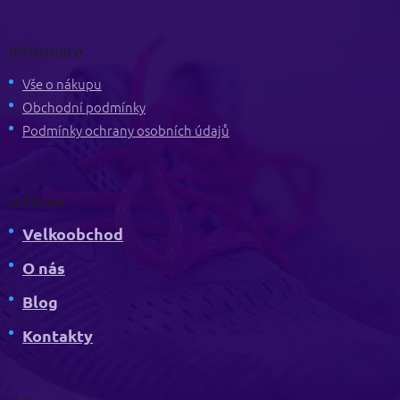
Z
á
p
Informace
a
t
Vše o nákupu
í
Obchodní podmínky
Podmínky ochrany osobních údajů
O firmě
Velkoobchod
O nás
Blog
Kontakty