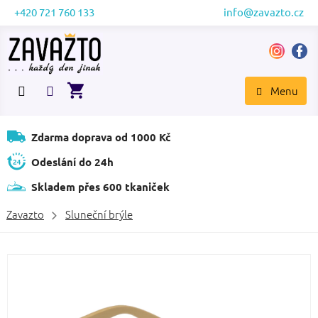
Přejít
+420 721 760 133
info@zavazto.cz
na
obsah
NÁKUPNÍ
KOŠÍK
Zdarma doprava od 1000 Kč
Odeslání do 24h
Skladem přes 600 tkaniček
Zavazto
Sluneční brýle