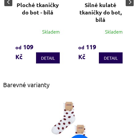
Ploché tkaničky
Silné kulaté
do bot - bílá
tkaničky do bot,
bílá
Skladem
Skladem
Průměrné
Průměrné
hodnocení
hodnocení
produktu
produktu
109
119
od
od
je
je
Kč
Kč
3,9
4,2
DETAIL
DETAIL
z
z
5
5
hvězdiček.
hvězdiček.
Barevné varianty