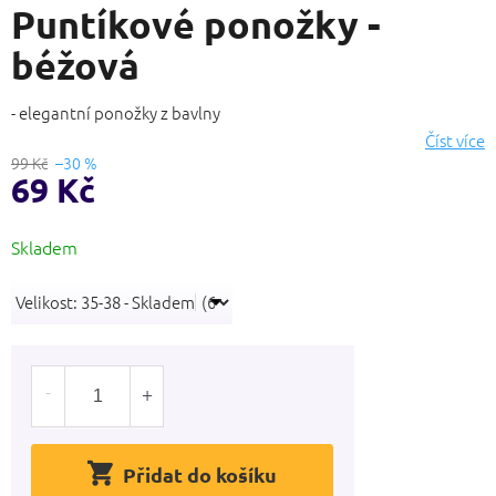
Puntíkové ponožky -
produktu
je
béžová
0,0
z
5
- elegantní ponožky z bavlny
hvězdiček.
Číst více
99 Kč
–30 %
69 Kč
Měrná
Skladem
cena:
Přidat do košíku