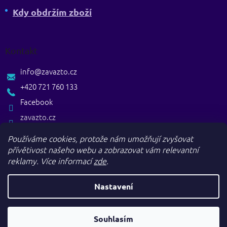
Kdy obdržím zboží
Kontakt
info
@
zavazto.cz
+420 721 760 133
Facebook
zavazto.cz
Používáme cookies, protože nám umožňují zvyšovat
přívětivost našeho webu a zobrazovat vám relevantní
reklamy.
Více informací
zde
.
Nastavení
Vytvořil Shoptet
Souhlasím
Copyright 2026
. Všechna práva vyhrazena.
Zavazto.cz