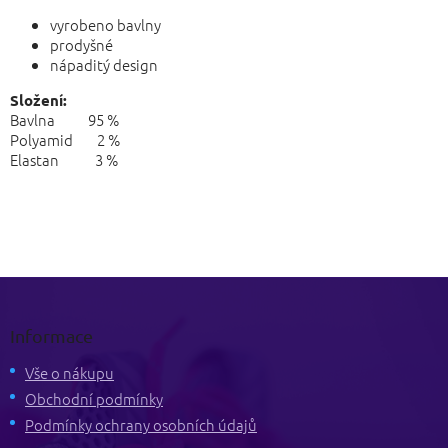
vyrobeno bavlny
prodyšné
nápaditý design
Složení:
Bavlna 95 %
Polyamid 2 %
Elastan 3 %
Z
á
p
Informace
a
t
Vše o nákupu
í
Obchodní podmínky
Podmínky ochrany osobních údajů