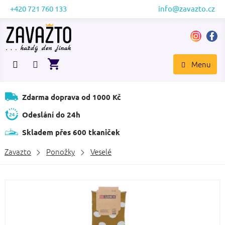
Přejít
+420 721 760 133
info@zavazto.cz
na
obsah
NÁKUPNÍ
KOŠÍK
Zdarma doprava od 1000 Kč
Odeslání do 24h
Skladem přes 600 tkaniček
Zavazto
Ponožky
Veselé