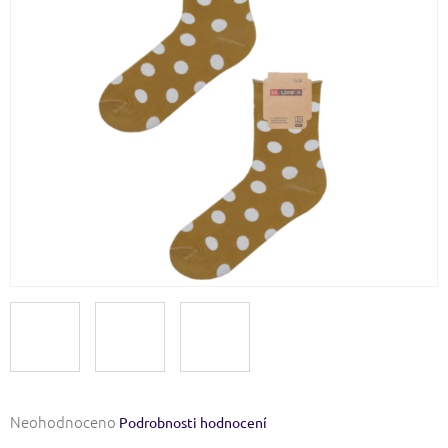
Průměrné
Neohodnoceno
Podrobnosti hodnocení
hodnocení