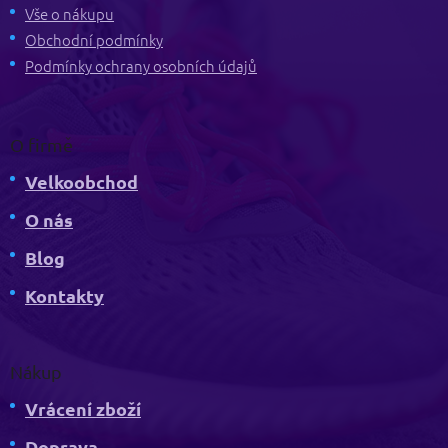
t
Vše o nákupu
í
Obchodní podmínky
Podmínky ochrany osobních údajů
O firmě
Velkoobchod
O nás
Blog
Kontakty
Nákup
Vrácení zboží
Doprava