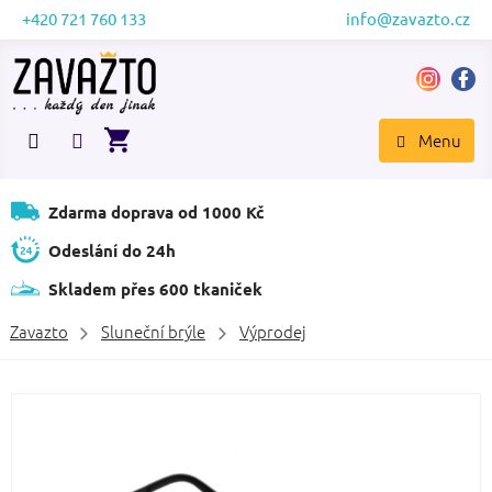
Přejít
+420 721 760 133
info@zavazto.cz
na
obsah
NÁKUPNÍ
KOŠÍK
Zdarma doprava od 1000 Kč
Odeslání do 24h
Skladem přes 600 tkaniček
Zavazto
Sluneční brýle
Výprodej