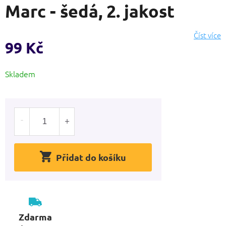
Marc - šedá, 2. jakost
produktu
je
0,0
Číst více
z
99 Kč
5
hvězdiček.
Měrná
Skladem
cena:
Přidat do košíku
Zdarma