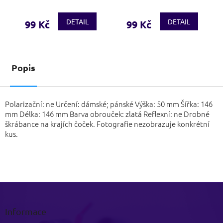
DETAIL
DETAIL
99 Kč
99 Kč
Popis
Polarizační: ne Určení: dámské; pánské Výška: 50 mm Šířka: 146
mm Délka: 146 mm Barva obrouček: zlatá Reflexní: ne Drobné
škrábance na krajích čoček. Fotografie nezobrazuje konkrétní
kus.
Z
á
p
Informace
a