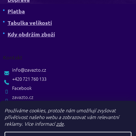
Platba
Tabulka velikostí
Kdy obdržím zboží
Kontakt
info
@
zavazto.cz
+420 721 760 133
Facebook
zavazto.cz
Používáme cookies, protože nám umožňují zvyšovat
přívětivost našeho webu a zobrazovat vám relevantní
reklamy.
Více informací
zde
.