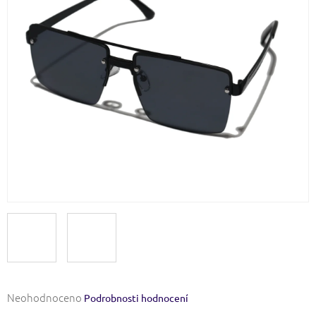
Průměrné
Neohodnoceno
Podrobnosti hodnocení
hodnocení