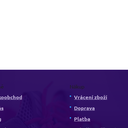
mě
Nákup
koobchod
Vrácení zboží
ás
Doprava
g
Platba