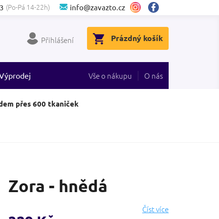
(Po-Pá 14-22h)
3
info@zavazto.cz
NÁKUPNÍ
Prázdný košík
Přihlášení
KOŠÍK
Výprodej
Vše o nákupu
O nás
dem přes 600 tkaniček
Zora - hnědá
Číst více