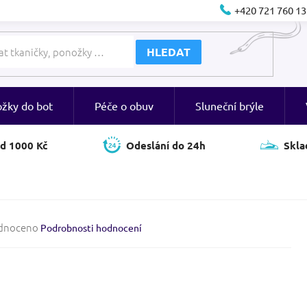
+420 721 760 13
HLEDAT
ožky do bot
Péče o obuv
Sluneční brýle
d 1000 Kč
Odeslání do 24h
Skla
né
dnoceno
Podrobnosti hodnocení
ení
tu