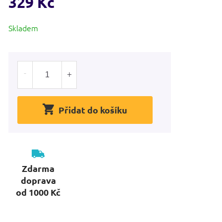
329 Kč
Měrná
Skladem
cena:
Přidat do košíku
Zdarma
doprava
od 1000 Kč