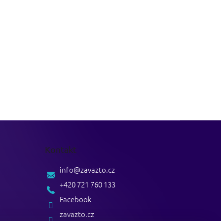
Kontakt
info
@
zavazto.cz
+420 721 760 133
Facebook
zavazto.cz