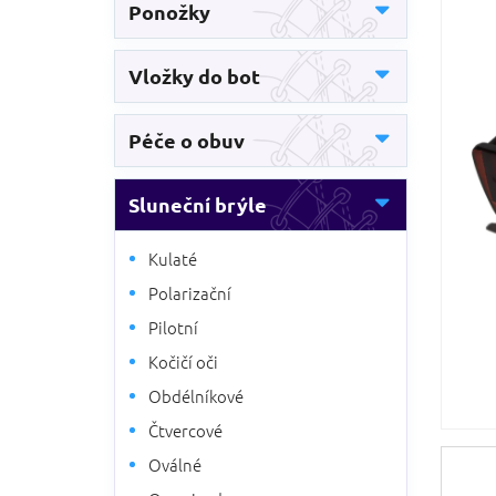
5
Ponožky
n
hvězdič
n
í
Vložky do bot
p
a
n
Péče o obuv
e
l
Sluneční brýle
Kulaté
Polarizační
Pilotní
Kočičí oči
Obdélníkové
Čtvercové
Oválné