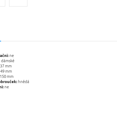
s
ne
ační:
dámské
:
37 mm
49 mm
150 mm
hnědá
obrouček:
ne
í: