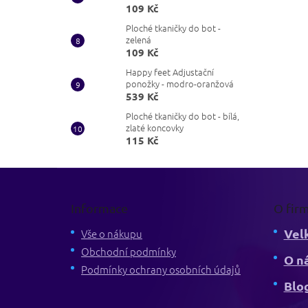
109 Kč
Ploché tkaničky do bot -
zelená
109 Kč
Happy feet Adjustační
ponožky - modro-oranžová
539 Kč
Ploché tkaničky do bot - bílá,
zlaté koncovky
115 Kč
Z
á
p
Informace
O fir
a
Vel
t
Vše o nákupu
í
Obchodní podmínky
O n
Podmínky ochrany osobních údajů
Blo