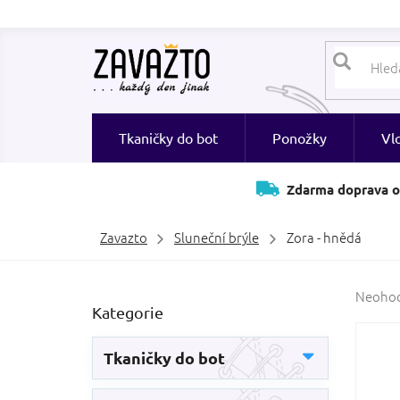
Přejít
na
obsah
Tkaničky do bot
Ponožky
Vl
Zdarma doprava o
Zavazto
Sluneční brýle
Zora - hnědá
P
Průměr
Neoho
Přeskočit
Kategorie
hodnoc
o
kategorie
produk
s
je
t
Tkaničky do bot
0,0
r
z
a