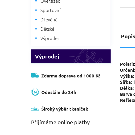
Oversized
Sportovní
Dřevěné
Dětské
Popi
Výprodej
Výprodej
Polariz
Určení
Zdarma doprava od 1000 Kč
Výška:
1
Šířka:
Délka:
Odeslání do 24h
Barva 
Reflexn
Široký výběr tkaniček
Přijímáme online platby