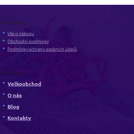
Z
á
p
Informace
a
t
Vše o nákupu
í
Obchodní podmínky
Podmínky ochrany osobních údajů
O firmě
Velkoobchod
O nás
Blog
Kontakty