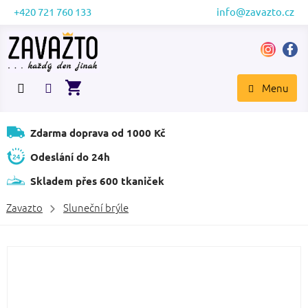
Přejít
+420 721 760 133
info@zavazto.cz
na
obsah
NÁKUPNÍ
KOŠÍK
Zdarma doprava od 1000 Kč
Odeslání do 24h
Skladem přes 600 tkaniček
Zavazto
Sluneční brýle