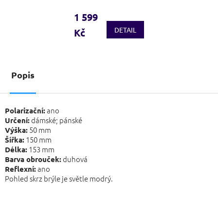
1 599
DETAIL
Kč
Popis
ano
Polarizační:
dámské; pánské
Určení:
50 mm
Výška:
150 mm
Šířka:
153 mm
Délka:
duhová
Barva obrouček:
ano
Reflexní:
Pohled skrz brýle je světle modrý.