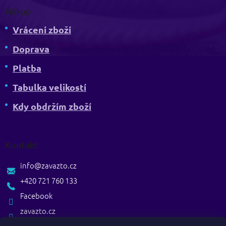
Nákup
Vrácení zboží
Doprava
Platba
Tabulka velikostí
Kdy obdržím zboží
Kontakt
info
@
zavazto.cz
+420 721 760 133
Facebook
zavazto.cz