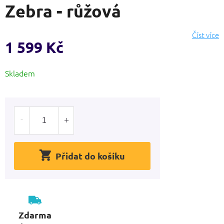
Zebra - růžová
produktu
je
0,0
Číst více
z
1 599 Kč
5
hvězdiček.
Měrná
Skladem
cena:
Přidat do košíku
Zdarma