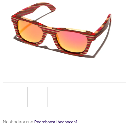
Průměrné
Neohodnoceno
Podrobnosti hodnocení
hodnocení