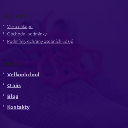
Z
á
p
Informace
a
t
Vše o nákupu
í
Obchodní podmínky
Podmínky ochrany osobních údajů
O firmě
Velkoobchod
O nás
Blog
Kontakty