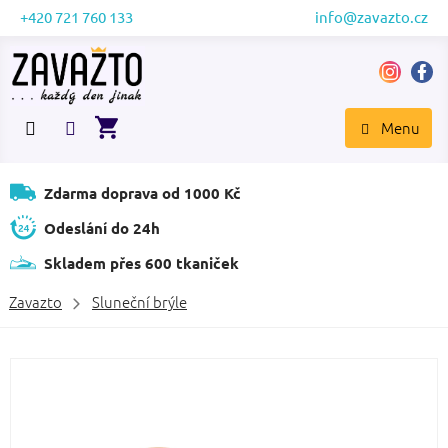
Přejít
+420 721 760 133
info@zavazto.cz
na
obsah
NÁKUPNÍ
KOŠÍK
Zdarma doprava od 1000 Kč
Odeslání do 24h
Skladem přes 600 tkaniček
Zavazto
Sluneční brýle