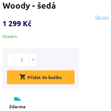
Woody - šedá
produktu
je
0,0
Číst více
z
1 299 Kč
5
hvězdiček.
Měrná
Skladem
cena:
Přidat do košíku
Zdarma