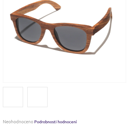
Průměrné
Neohodnoceno
Podrobnosti hodnocení
hodnocení