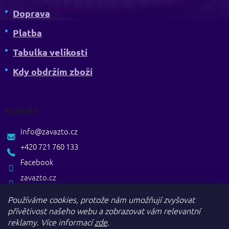
Doprava
Platba
Tabulka velikostí
Kdy obdržím zboží
Kontakt
info
@
zavazto.cz
+420 721 760 133
Facebook
zavazto.cz
Používáme cookies, protože nám umožňují zvyšovat
přívětivost našeho webu a zobrazovat vám relevantní
reklamy.
Více informací
zde
.