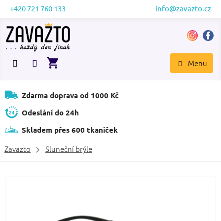
Přejít
+420 721 760 133
info@zavazto.cz
na
obsah
NÁKUPNÍ
KOŠÍK
Zdarma doprava od 1000 Kč
Odeslání do 24h
Skladem přes 600 tkaniček
Zavazto
Sluneční brýle