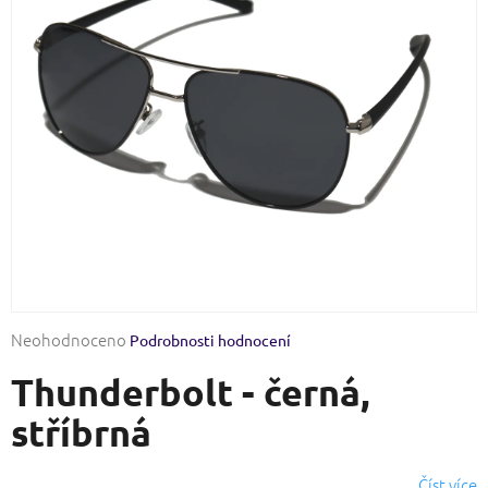
Průměrné
Neohodnoceno
Podrobnosti hodnocení
hodnocení
Thunderbolt - černá,
produktu
je
stříbrná
0,0
z
5
Číst více