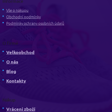
Informace
a
t
Vše o nákupu
í
Obchodní podmínky
Podmínky ochrany osobních údajů
O firmě
Velkoobchod
O nás
Blog
Kontakty
Nákup
Vrácení zboží