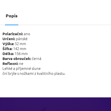
Popis
ano
Polarizační:
pánské
Určení:
52 mm
Výška:
142 mm
Šířka:
156 mm
Délka:
černá
Barva obrouček:
ne
Reflexní:
Lehké a příjemné slune
ční brýle s nožkami z kvalitního plastu.
Z
á
p