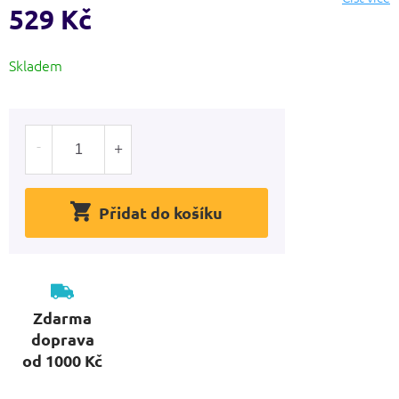
hvězdiček.
529 Kč
Měrná
Skladem
cena:
Přidat do košíku
Zdarma
doprava
od 1000 Kč