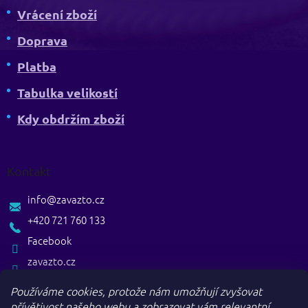
Vrácení zboží
Doprava
Platba
Tabulka velikostí
Kdy obdržím zboží
Kontakt
info
@
zavazto.cz
+420 721 760 133
Facebook
zavazto.cz
Používáme cookies, protože nám umožňují zvyšovat
přívětivost našeho webu a zobrazovat vám relevantní