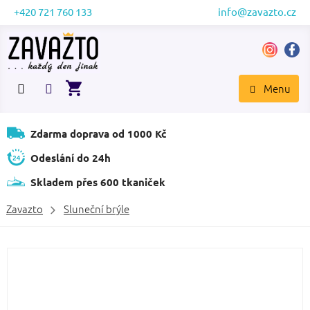
Přejít
+420 721 760 133
info@zavazto.cz
na
obsah
NÁKUPNÍ
KOŠÍK
Zdarma doprava od 1000 Kč
Odeslání do 24h
Skladem přes 600 tkaniček
Zavazto
Sluneční brýle