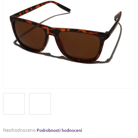
Průměrné
Neohodnoceno
Podrobnosti hodnocení
hodnocení