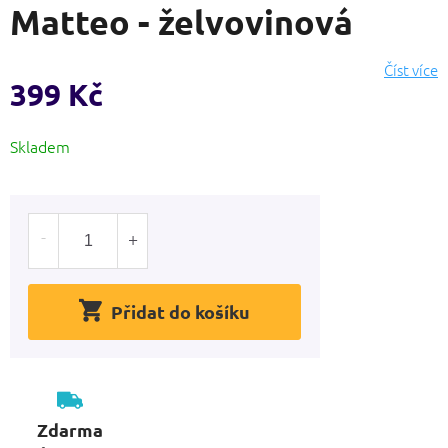
Matteo - želvovinová
produktu
je
0,0
Číst více
z
399 Kč
5
hvězdiček.
Měrná
Skladem
cena:
Přidat do košíku
Zdarma