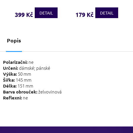
DETAIL
DETAIL
399 Kč
179 Kč
Popis
ne
Polarizační:
dámské; pánské
Určení:
50 mm
Výška:
145 mm
Šířka:
151 mm
Délka:
želvovinová
Barva obrouček:
ne
Reflexní:
Z