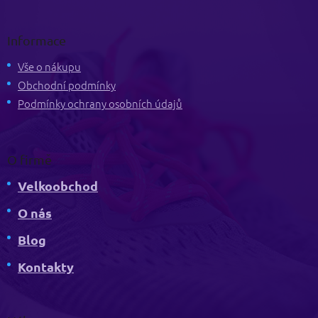
Z
á
p
Informace
a
t
Vše o nákupu
í
Obchodní podmínky
Podmínky ochrany osobních údajů
O firmě
Velkoobchod
O nás
Blog
Kontakty