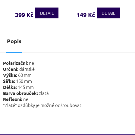
DETAIL
DETAIL
399 Kč
149 Kč
Popis
ne
Polarizační:
dámské
Určení:
60 mm
Výška:
150 mm
Šířka:
145 mm
Délka:
zlatá
Barva obrouček:
ne
Reflexní:
"Zlaté" ozdůbky je možné odšroubovat.