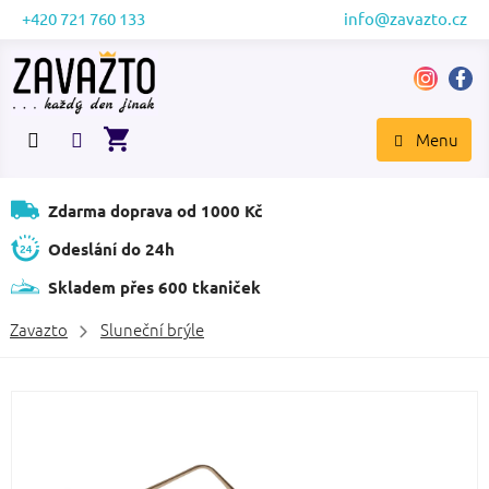
Přejít
+420 721 760 133
info@zavazto.cz
na
obsah
NÁKUPNÍ
KOŠÍK
Zdarma doprava od 1000 Kč
Odeslání do 24h
Skladem přes 600 tkaniček
Zavazto
Sluneční brýle