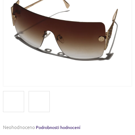
Průměrné
Neohodnoceno
Podrobnosti hodnocení
hodnocení