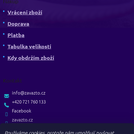
Nákup
Vrácení zboží
Doprava
Platba
Tabulka velikostí
Kdy obdržím zboží
Kontakt
info
@
zavazto.cz
+420 721 760 133
Facebook
zavazto.cz
Používáme cookies, protože nám umožňují zvyšovat