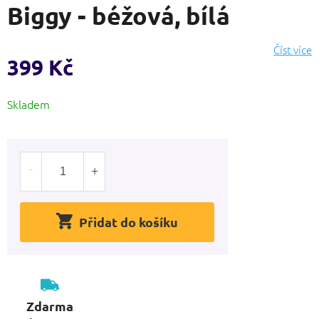
Biggy - béžová, bílá
produktu
je
0,0
Číst více
z
399 Kč
5
hvězdiček.
Měrná
Skladem
cena:
Přidat do košíku
Zdarma