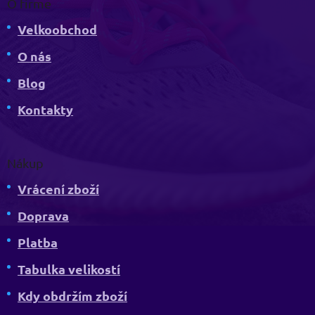
O firmě
Velkoobchod
O nás
Blog
Kontakty
Nákup
Vrácení zboží
Doprava
Platba
Tabulka velikostí
Kdy obdržím zboží