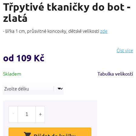
Třpytivé tkaničky do bot -
produktu
je
zlatá
3,6
z
5
- šířka 1 cm, průsvitné koncovky, dětské velikosti
zde
hvězdiček.
Číst více
od
109 Kč
Měrná
Tabulka velikostí
cena:
Přidat do košíku