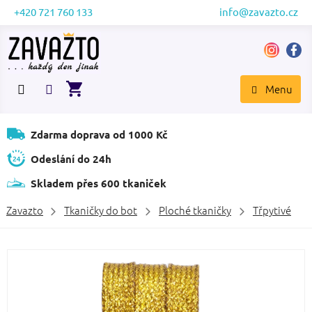
Přejít
+420 721 760 133
info@zavazto.cz
na
obsah
NÁKUPNÍ
KOŠÍK
Zdarma doprava od 1000 Kč
Odeslání do 24h
Skladem přes 600 tkaniček
Zavazto
Tkaničky do bot
Ploché tkaničky
Třpytivé