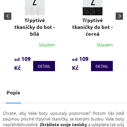
Třpytivé
Třpytivé
tkaničky do bot -
tkaničky do bot -
bílá
černá
Skladem
Skladem
Průměrné
Průměrné
hodnocení
hodnocení
produktu
produktu
109
109
od
od
je
je
DETAIL
DETAIL
Kč
Kč
3,7
3,4
z
z
5
5
hvězdiček.
hvězdiček.
Popis
Chcete, aby Vaše boty upoutaly pozornost? Potom Vás jistě
zaujmou ploché třpytivé tkaničky, se kterými budou Vaše boty
nepřehlédnutelné.
a vylepšete tak svůj
Zkrášlete svoje tenisky