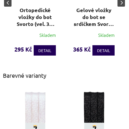
Ortopedické
Gelové vložky
vložky do bot
do bot se
Svorto (vel. 36-
srdíčkem Svorto
48)
(vel. 36-44)
Skladem
Skladem
Průměrné
Průměrné
hodnocení
hodnocení
produktu
produktu
295 Kč
365 Kč
DETAIL
DETAIL
je
je
3,7
4,4
z
z
5
5
Barevné varianty
hvězdiček.
hvězdiček.