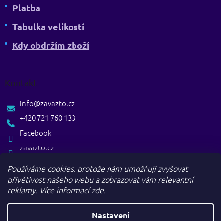
Platba
Tabulka velikostí
Kdy obdržím zboží
Kontakt
info
@
zavazto.cz
+420 721 760 133
Facebook
zavazto.cz
Používáme cookies, protože nám umožňují zvyšovat
přívětivost našeho webu a zobrazovat vám relevantní
reklamy.
Více informací
zde
.
Nastavení
Vytvořil Shoptet