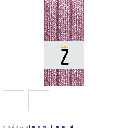
Průměrné
6 hodnocení
Podrobnosti hodnocení
hodnocení