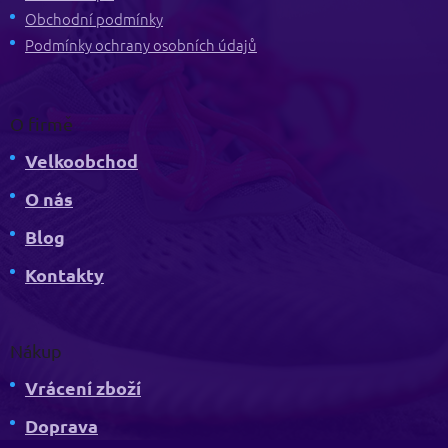
í
Obchodní podmínky
Podmínky ochrany osobních údajů
O firmě
Velkoobchod
O nás
Blog
Kontakty
Nákup
Vrácení zboží
Doprava