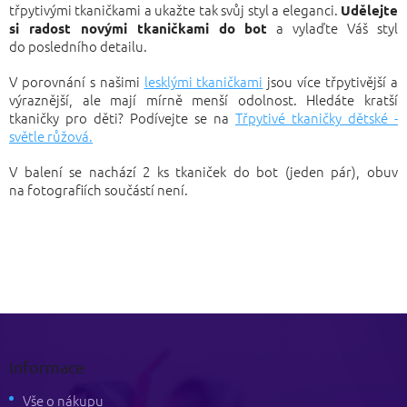
třpytivými tkaničkami a ukažte tak svůj styl a eleganci.
Udělejte
a vylaďte Váš styl
si radost novými tkaničkami do bot
do posledního detailu.
V porovnání s našimi
lesklými tkaničkami
jsou více třpytivější a
výraznější, ale mají mírně menší odolnost. Hledáte kratší
tkaničky pro děti? Podívejte se na
Třpytivé tkaničky dětské -
světle růžová.
V balení se nachází 2 ks tkaniček do bot (jeden pár), obuv
na fotografiích součástí není.
Z
á
p
Informace
a
t
Vše o nákupu