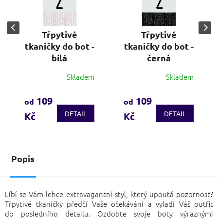
Třpytivé
Třpytivé
tkaničky do bot -
tkaničky do bot -
bílá
černá
Skladem
Skladem
Průměrné
Průměrné
hodnocení
hodnocení
produktu
produktu
109
109
od
od
je
je
DETAIL
DETAIL
Kč
Kč
3,7
3,4
z
z
5
5
hvězdiček.
hvězdiček.
Popis
Líbí se Vám lehce extravagantní styl, který upoutá pozornost?
Třpytivé tkaničky předčí Vaše očekávání a vyladí Váš outfit
do posledního detailu. Ozdobte svoje boty výraznými