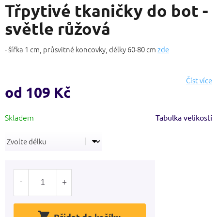
Třpytivé tkaničky do bot -
produktu
je
světle růžová
4,7
z
5
- šířka 1 cm, průsvitné koncovky, délky 60-80 cm
zde
hvězdiček.
Číst více
od
109 Kč
Měrná
Tabulka velikostí
cena:
Přidat do košíku