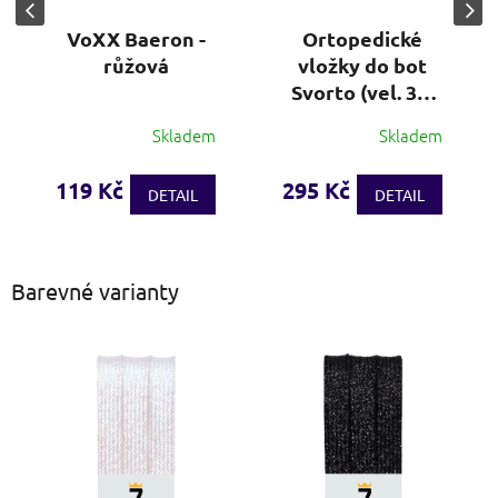
VoXX Baeron -
Ortopedické
růžová
vložky do bot
Svorto (vel. 36-
48)
Skladem
Skladem
Průměrné
hodnocení
produktu
119 Kč
295 Kč
DETAIL
DETAIL
je
3,7
z
5
Barevné varianty
hvězdiček.