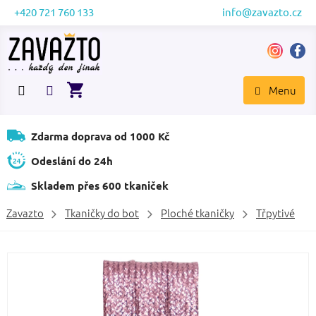
Přejít
+420 721 760 133
info@zavazto.cz
na
obsah
NÁKUPNÍ
KOŠÍK
Zdarma doprava od 1000 Kč
Odeslání do 24h
Skladem přes 600 tkaniček
Zavazto
Tkaničky do bot
Ploché tkaničky
Třpytivé