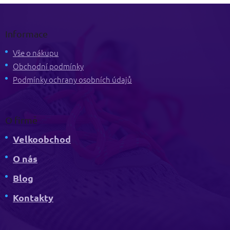
Z
á
p
Informace
a
t
Vše o nákupu
í
Obchodní podmínky
Podmínky ochrany osobních údajů
O firmě
Velkoobchod
O nás
Blog
Kontakty