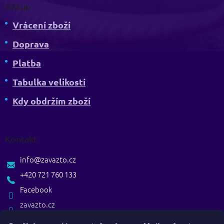
Nákup
Vrácení zboží
Doprava
Platba
Tabulka velikostí
Kdy obdržím zboží
Kontakt
info
@
zavazto.cz
+420 721 760 133
Facebook
zavazto.cz