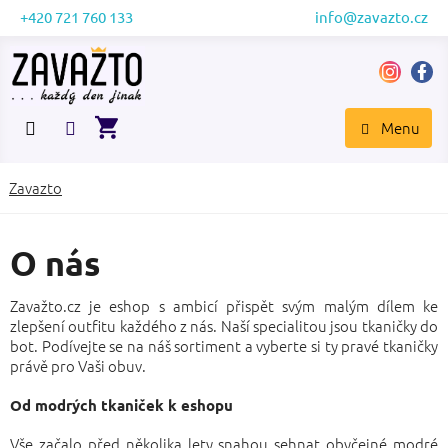
Přejít
+420 721 760 133
info@zavazto.cz
na
obsah
NÁKUPNÍ
KOŠÍK
Zavazto
O nás
Zavažto.cz je eshop s ambicí přispět svým malým dílem ke
zlepšení outfitu každého z nás. Naší specialitou jsou tkaničky do
bot. Podívejte se na náš sortiment a vyberte si ty pravé tkaničky
právě pro Vaši obuv.
Od modrých tkaniček k eshopu
Vše začalo před několika lety snahou sehnat obyčejné modré