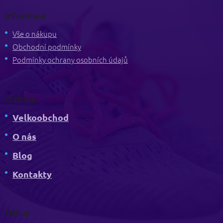
á
p
Informace
a
t
Vše o nákupu
í
Obchodní podmínky
Podmínky ochrany osobních údajů
O firmě
Velkoobchod
O nás
Blog
Kontakty
Nákup