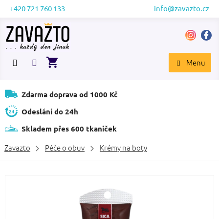
Přejít
+420 721 760 133
info@zavazto.cz
na
obsah
NÁKUPNÍ
KOŠÍK
Zdarma doprava od 1000 Kč
Odeslání do 24h
Skladem přes 600 tkaniček
Zavazto
Péče o obuv
Krémy na boty