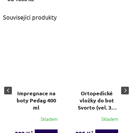
Související produkty
Impregnace na
Ortopedické
boty Pedag 400
vložky do bot
ml
Svorto (vel. 36-
48)
Skladem
Skladem
Průměrné
hodnocení
produktu