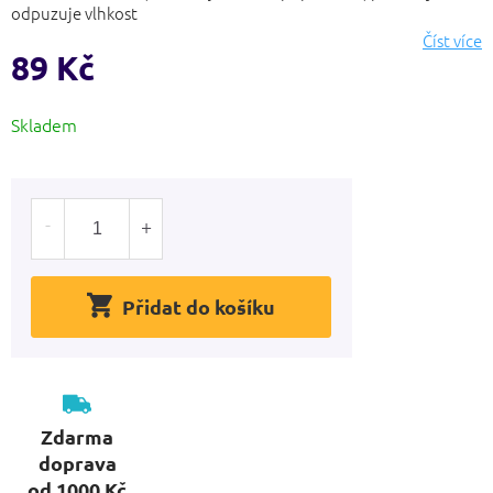
hvězdiček.
odpuzuje vlhkost
Číst více
89 Kč
Měrná
Skladem
cena:
Přidat do košíku
Zdarma
doprava
od 1000 Kč