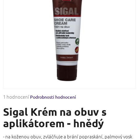
Průměrné
1 hodnocení
Podrobnosti hodnocení
hodnocení
Sigal Krém na obuv s
produktu
je
aplikátorem - hnědý
5,0
z
5
- na koženou obuv, zvláčňuje a brání popraskání, palmový vosk