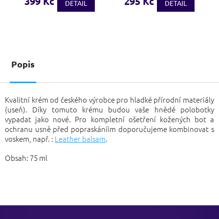
399 Kč
295 Kč
DETAIL
DETAIL
je
3,7
z
5
hvězdiček.
Popis
Kvalitní krém od českého výrobce pro hladké přírodní materiály
(useň). Díky tomuto krému budou vaše hnědé polobotky
vypadat jako nové. Pro kompletní ošetření kožených bot a
ochranu usně před popraskáníim doporučujeme kombinovat s
voskem, např. :
Leather balsam
.
Obsah: 75 ml
Z