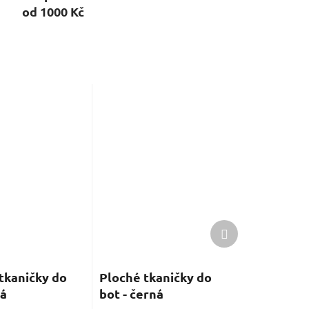
od 1000 Kč
Další
produkt
tkaničky do
Ploché tkaničky do
lá
bot - černá