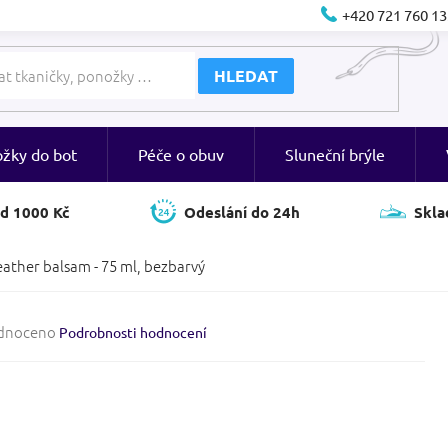
+420 721 760 13
HLEDAT
ožky do bot
Péče o obuv
Sluneční brýle
d 1000 Kč
Odeslání do 24h
Skla
eather balsam - 75 ml, bezbarvý
né
dnoceno
Podrobnosti hodnocení
ení
tu