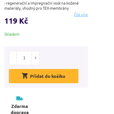
- regenerační a impregnační vosk na kožené
materiály, vhodný pro TEX-membrány
Číst více
119 Kč
Měrná
Skladem
cena:
Přidat do košíku
Zdarma
doprava