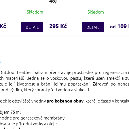
48)
Skladem
Skladem
Průměrné
Průměrn
hodnocení
hodnocen
produktu
produktu
 Kč
295 Kč
109 
od
DETAIL
DETAIL
je
je
3,7
3,9
z
z
5
5
s
hvězdiček.
hvězdiček
 Outdoor Leather balsam představuje prostředek pro regeneraci a
ch materiálů. Jedná se o voskovou pastu, která useň změkčí a zv
žuje její životnost a brání jejímu popraskání. Zároveň po nanes
udivý film, který chrání před vodou a vlhkostí.
dek je obzvláště vhodný
, která je často v konta
pro koženou obuv
bjem 75 ml
hodné pro goretexové membrány
bsahuje přírodní vosky a oleje