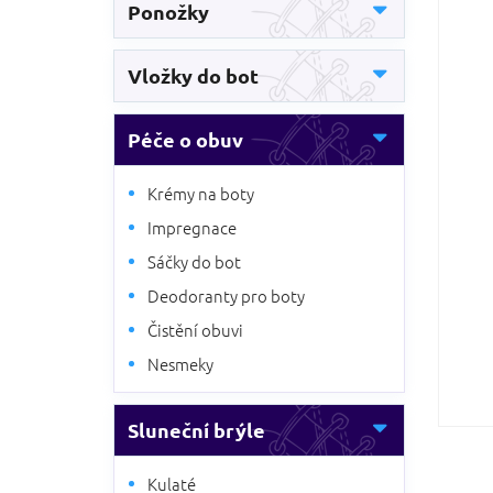
5
Ponožky
n
hvězdič
n
í
Vložky do bot
p
a
n
Péče o obuv
e
l
Krémy na boty
Impregnace
Sáčky do bot
Deodoranty pro boty
Čistění obuvi
Nesmeky
Sluneční brýle
Kulaté