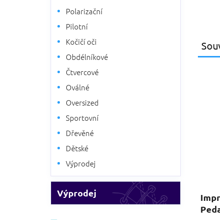
Polarizační
Pilotní
Kočičí oči
Souv
Obdélníkové
Čtvercové
Oválné
Oversized
Sportovní
Dřevěné
Dětské
Výprodej
Výprodej
Impr
Peda