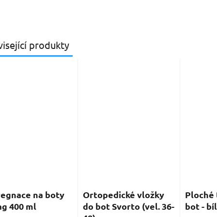
isející produkty
egnace na boty
Ortopedické vložky
Ploché 
g 400 ml
do bot Svorto (vel. 36-
bot - bí