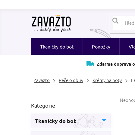
Přejít
na
obsah
Tkaničky do bot
Ponožky
Vl
Zdarma doprava o
Zavazto
Péče o obuv
Krémy na boty
L
P
Průměr
Neoho
Přeskočit
Kategorie
hodnoc
o
kategorie
produk
s
je
t
Tkaničky do bot
0,0
r
z
a