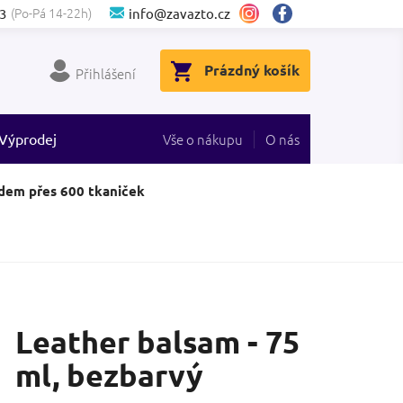
(Po-Pá 14-22h)
3
info@zavazto.cz
NÁKUPNÍ
Prázdný košík
Přihlášení
KOŠÍK
Výprodej
Vše o nákupu
O nás
dem přes 600 tkaniček
Leather balsam - 75
ml, bezbarvý