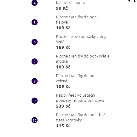
č
královská modrá
99 Kč
Ploché tkaničky do bot -
fialová
109 Kč
Protiskluzové ponožky z vlny -
šedá
159 Kč
Ploché tkaničky do bot - světle
modrá
109 Kč
Ploché tkaničky do bot -
zelená
109 Kč
Happy feet Adjustační
ponožky - modro-oranžová
539 Kč
Ploché tkaničky do bot - bílá,
zlaté koncovky
115 Kč