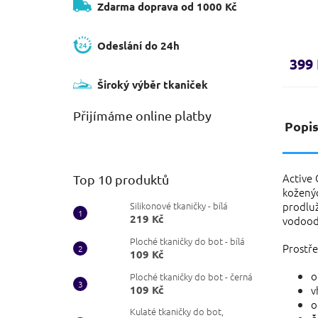
Zdarma doprava od 1000 Kč
Odeslání do 24h
399
Široký výběr tkaniček
Přijímáme online platby
Popi
Active
Top 10 produktů
kožený
prodlu
Silikonové tkaničky - bílá
219 Kč
vodoodp
Ploché tkaničky do bot - bílá
Prostře
109 Kč
o
Ploché tkaničky do bot - černá
v
109 Kč
o
Kulaté tkaničky do bot,