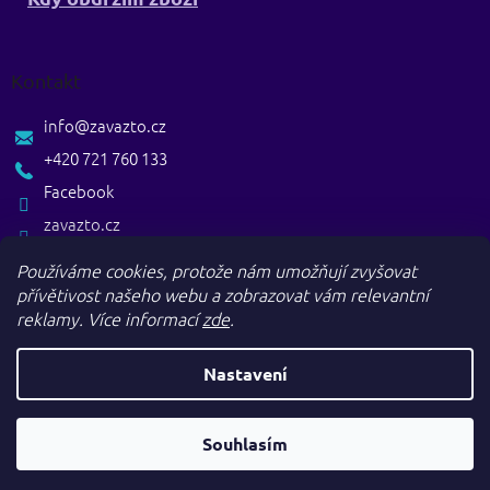
Kontakt
info
@
zavazto.cz
+420 721 760 133
Facebook
zavazto.cz
Používáme cookies, protože nám umožňují zvyšovat
přívětivost našeho webu a zobrazovat vám relevantní
reklamy.
Více informací
zde
.
Nastavení
Vytvořil Shoptet
Souhlasím
Copyright 2026
. Všechna práva vyhrazena.
Zavazto.cz