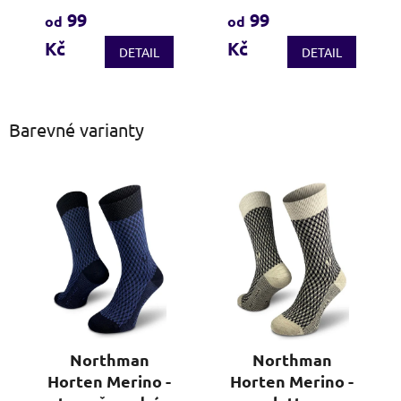
produktu
produktu
99
99
od
od
je
je
Kč
Kč
3,7
5,0
DETAIL
DETAIL
z
z
5
5
hvězdiček.
hvězdiček.
Barevné varianty
Northman
Northman
Horten Merino -
Horten Merino -