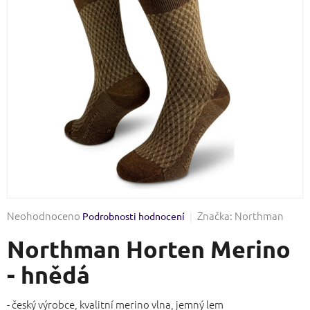
Průměrné
Neohodnoceno
Značka:
Northman
Podrobnosti hodnocení
hodnocení
Northman Horten Merino
produktu
je
- hnědá
0,0
z
5
- český výrobce, kvalitní merino vlna, jemný lem