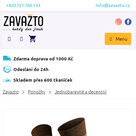
Přejít
+420 721 760 133
info@zavazto.cz
na
obsah
NÁKUPNÍ
KOŠÍK
Zdarma doprava od 1000 Kč
Odeslání do 24h
Skladem přes 600 tkaniček
Zavazto
Ponožky
Jednobarevné a decentní