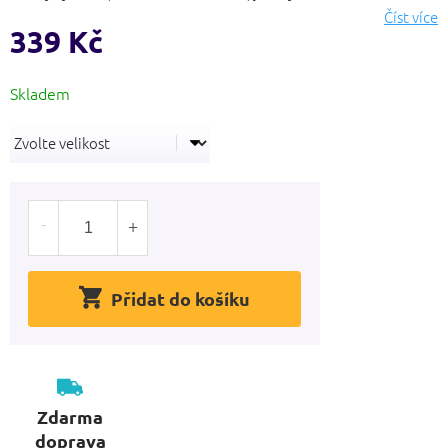
hvězdiček.
Číst více
339 Kč
Měrná
cena:
Přidat do košíku
Zdarma
doprava