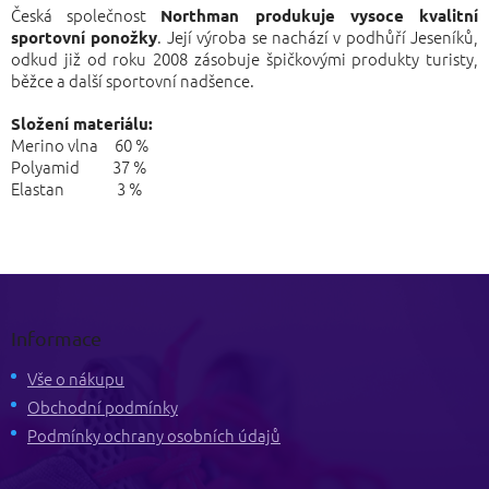
Česká společnost
Northman produkuje vysoce kvalitní
. Její výroba se nachází v podhůří Jeseníků,
sportovní ponožky
odkud již od roku 2008 zásobuje špičkovými produkty turisty,
běžce a další sportovní nadšence.
Složení materiálu:
Merino vlna 60 %
Polyamid 37 %
Elastan 3 %
Z
á
p
Informace
a
t
Vše o nákupu
í
Obchodní podmínky
Podmínky ochrany osobních údajů