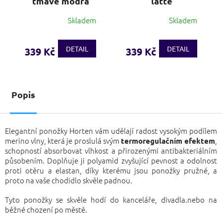
tmavě modrá
latte
Skladem
Skladem
DETAIL
DETAIL
339 Kč
339 Kč
Popis
Elegantní ponožky Horten vám udělají radost vysokým podílem
merino vlny, která je proslulá svým
,
termoregulačním efektem
schopností absorbovat vlhkost a přirozenými antibakteriálním
působením. Doplňuje ji polyamid zvyšující pevnost a odolnost
proti otěru a elastan, díky kterému jsou ponožky pružné, a
proto na vaše chodidlo skvěle padnou.
Tyto ponožky se skvěle hodí do kanceláře, divadla.nebo na
běžné chození po městě.