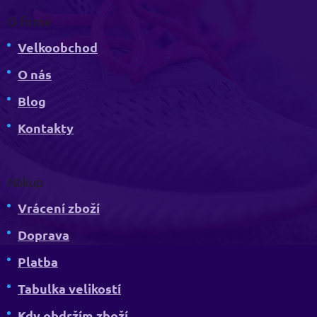
O firmě
Velkoobchod
O nás
Blog
Kontakty
Nákup
Vrácení zboží
Doprava
Platba
Tabulka velikostí
Kdy obdržím zboží