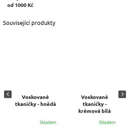
od 1000 Kč
Související produkty
Voskované
Voskované
tkaničky - hnědá
tkaničky -
krémová bílá
Skladem
Skladem
Průměrné
Průměrné
hodnocení
hodnocení