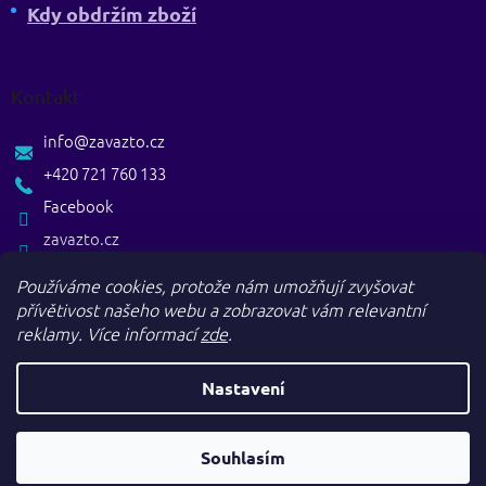
Kdy obdržím zboží
Kontakt
info
@
zavazto.cz
+420 721 760 133
Facebook
zavazto.cz
Používáme cookies, protože nám umožňují zvyšovat
přívětivost našeho webu a zobrazovat vám relevantní
reklamy.
Více informací
zde
.
Nastavení
Vytvořil Shoptet
Souhlasím
Copyright 2026
. Všechna práva vyhrazena.
Zavazto.cz