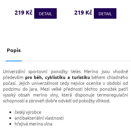
hodnocení
produktu
219 Kč
219 Kč
DETAIL
DETAIL
je
3,9
z
5
hvězdiček.
Popis
Univerzální sportovní ponožky Veles Merino jsou vhodné
především
během chladného
pro běh, cyklistiku a turistiku
počasí. Jejich univerzálnost tedy nejvíce oceníte v období od
podzimu do jara. Mezi velké přednosti těchto ponožek patří
vysoký obsah merino vlny, která disponuje termoregulační
schopností a zároveň dobře odvádí od pokožky vlhkost.
český výrobce
antibakteriální vlastnosti
hřejivá merino vlna