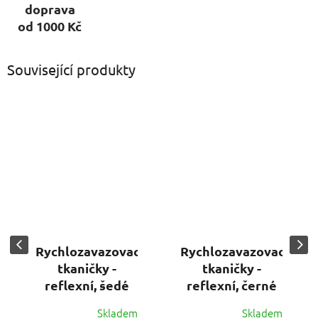
doprava
od 1000 Kč
Související produkty
Rychlozavazovací
Rychlozavazovací
tkaničky -
tkaničky -
reflexní, šedé
reflexní, černé
Skladem
Skladem
Průměrné