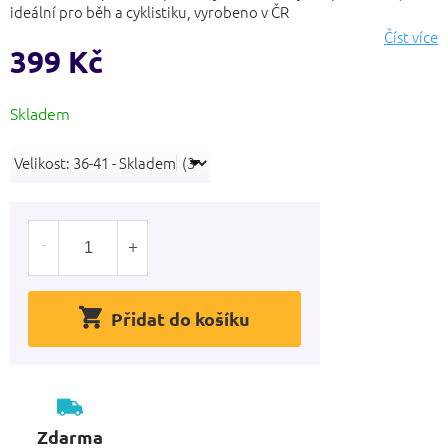
hvězdiček.
ideální pro běh a cyklistiku, vyrobeno v ČR
Číst více
399 Kč
Měrná
Skladem
cena:
Přidat do košíku
Zdarma