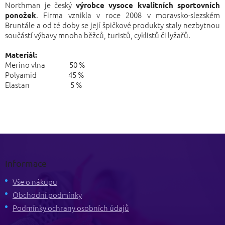
Northman je český
výrobce vysoce kvalitních sportovních
. Firma vznikla v roce 2008 v moravsko-slezském
ponožek
Bruntále a od té doby se její špičkové produkty staly nezbytnou
součástí výbavy mnoha běžců, turistů, cyklistů či lyžařů.
Materiál:
Merino vlna 50 %
Polyamid 45 %
Elastan 5 %
Z
á
p
Informace
a
t
Vše o nákupu
í
Obchodní podmínky
Podmínky ochrany osobních údajů