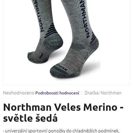
Průměrné
Neohodnoceno
Značka:
Northman
Podrobnosti hodnocení
hodnocení
Northman Veles Merino -
produktu
je
světle šedá
0,0
z
5
- univerzální sportovní ponožky do chladnějších podmínek,