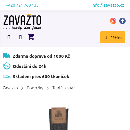
Přejít
+420 721 760 133
info@zavazto.cz
na
obsah
NÁKUPNÍ
KOŠÍK
Zdarma doprava od 1000 Kč
Odeslání do 24h
Skladem přes 600 tkaniček
Zavazto
Ponožky
Teplé a spací