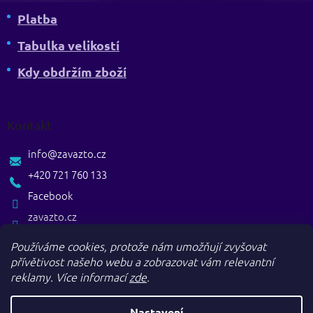
Platba
Tabulka velikostí
Kdy obdržím zboží
Kontakt
info
@
zavazto.cz
+420 721 760 133
Facebook
zavazto.cz
Používáme cookies, protože nám umožňují zvyšovat
přívětivost našeho webu a zobrazovat vám relevantní
reklamy.
Více informací
zde
.
Nastavení