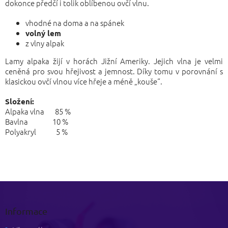
dokonce předčí i tolik oblíbenou ovčí vlnu.
vhodné na doma a na spánek
volný lem
z vlny alpak
Lamy alpaka žijí v horách Jižní Ameriky. Jejich vlna je velmi
ceněná pro svou hřejivost a jemnost. Díky tomu v porovnání s
klasickou ovčí vlnou více hřeje a méně „kouše“.
Složení:
Alpaka vlna 85 %
Bavlna 10 %
Polyakryl 5 %
Z
á
p
Informace
a