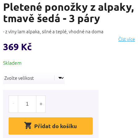
Pletené ponožky z alpaky,
produktu
je
tmavě šedá - 3 páry
3,3
z
5
- z vlny lam alpaka, silné a teplé, vhodné na doma
hvězdiček.
Číst více
369 Kč
Měrná
cena:
Přidat do košíku