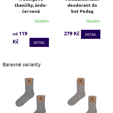
tkaničky, šedo-
deodorant do
červená
bot Pedag
Skladem
Skladem
Průměrné
Průměrné
hodnocení
hodnocení
produktu
produktu
119
279 Kč
od
DETAIL
je
je
Kč
4,2
3,8
DETAIL
z
z
5
5
hvězdiček.
hvězdiček.
Barevné varianty