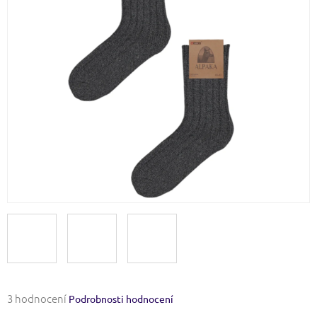
Průměrné
3 hodnocení
Podrobnosti hodnocení
hodnocení