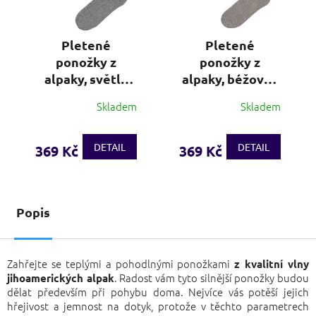
Pletené
Pletené
ponožky z
ponožky z
alpaky, světle
alpaky, béžová -
šedá - 3 páry
3 páry
Skladem
Skladem
Průměrné
Průměrné
hodnocení
hodnocení
produktu
produktu
DETAIL
DETAIL
369 Kč
369 Kč
je
je
4,0
3,8
z
z
5
5
hvězdiček.
hvězdiček.
Popis
Zahřejte se teplými a pohodlnými ponožkami
z kvalitní vlny
. Radost vám tyto silnější ponožky budou
jihoamerických alpak
dělat především při pohybu doma. Nejvíce vás potěší jejich
hřejivost a jemnost na dotyk, protože v těchto parametrech