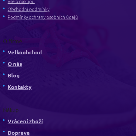
t
Vše o nákupu
í
Obchodní podmínky
Podmínky ochrany osobních údajů
O firmě
Velkoobchod
O nás
Blog
Kontakty
Nákup
Vrácení zboží
Doprava