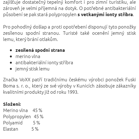
zajišťuje dostatečný tepelný komfort i pro zimní turistiku, ale
zároveň je velmi příjemná na dotyk. O potřebné antibakteriální
působení se pak stará polypropylen
.
s vetkanými ionty stříbra
Pro pohodlný došlap a proti opotřebení disponují tyto ponožky
zesílenou spodní stranou. Turisté také ocenění jemný stisk
lemu, který brání otlakům.
zesílená spodní strana
merino vlna
antibakteriální ionty stříbra
jemný stisk lemu
Značka VoXX patří tradičnímu českému výrobci ponožek Fuski
Boma s. r. o., který ze své výroby v Kunicích zásobuje zákazníky
kvalitními produkty již od roku 1993.
Složení:
Merino vlna 45 %
Polypropylen 45 %
Polyamid 5 %
Elastan 5 %