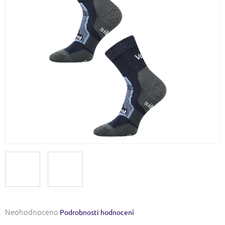
Průměrné
Neohodnoceno
Podrobnosti hodnocení
hodnocení