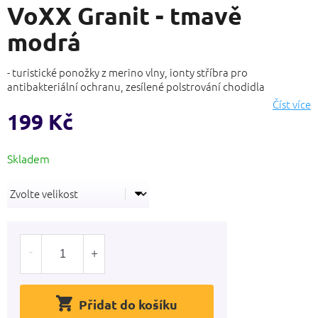
VoXX Granit - tmavě
produktu
je
modrá
0,0
z
5
- turistické ponožky z merino vlny, ionty stříbra pro
hvězdiček.
antibakteriální ochranu, zesílené polstrování chodidla
Číst více
199 Kč
Měrná
cena:
Přidat do košíku