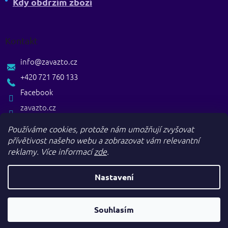
Kdy obdržím zboží
Kontakt
info
@
zavazto.cz
+420 721 760 133
Facebook
zavazto.cz
Používáme cookies, protože nám umožňují zvyšovat
přívětivost našeho webu a zobrazovat vám relevantní
reklamy.
Více informací
zde
.
Nastavení
Vytvořil Shoptet
Souhlasím
Copyright 2026
. Všechna práva vyhrazena.
Zavazto.cz