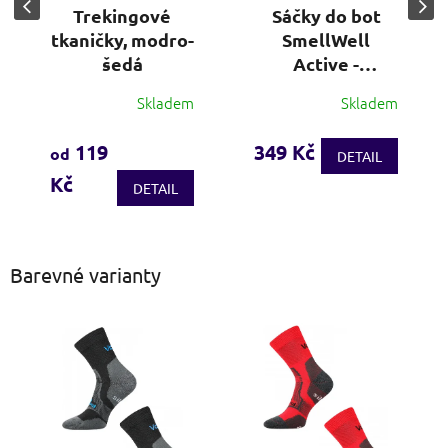
Trekingové
Sáčky do bot
tkaničky, modro-
SmellWell
šedá
Active -
oranžová
Skladem
Skladem
Průměrné
hodnocení
produktu
119
349 Kč
od
DETAIL
je
Kč
3,6
DETAIL
z
5
hvězdiček.
Barevné varianty