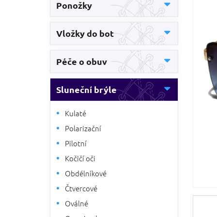
5
Ponožky
n
hvězdič
n
í
Vložky do bot
p
a
n
Péče o obuv
e
l
Sluneční brýle
Kulaté
Polarizační
Pilotní
Kočičí oči
Obdélníkové
Čtvercové
Oválné