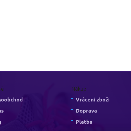
mě
Nákup
koobchod
Vrácení zboží
ás
Doprava
g
Platba