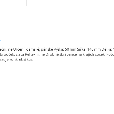
s
ační: ne Určení: dámské; pánské Výška: 50 mm Šířka: 146 mm Délka
brouček: zlatá Reflexní: ne Drobné škrábance na krajích čoček. Fot
zuje konkrétní kus.