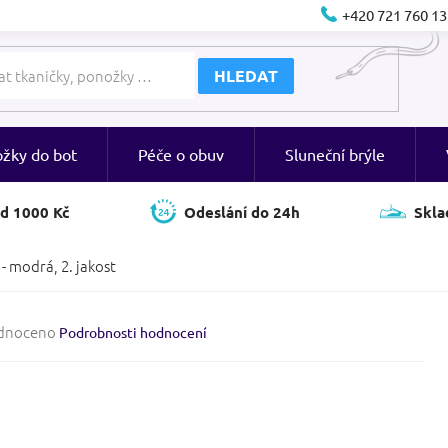
+420 721 760 13
HLEDAT
ožky do bot
Péče o obuv
Sluneční brýle
d 1000 Kč
Odeslání do 24h
Skla
- modrá, 2. jakost
né
dnoceno
Podrobnosti hodnocení
ení
tu