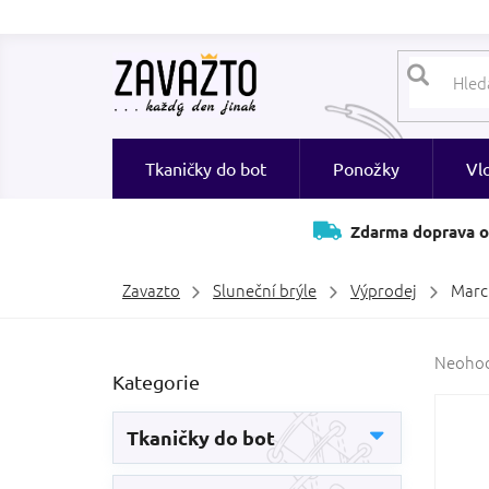
Přejít
na
obsah
Tkaničky do bot
Ponožky
Vl
Zdarma doprava o
Zavazto
Sluneční brýle
Výprodej
Marc 
P
Průměr
Neoho
Přeskočit
Kategorie
hodnoc
o
kategorie
produk
s
je
t
Tkaničky do bot
0,0
r
z
a