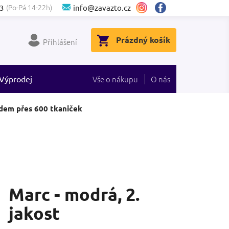
(Po-Pá 14-22h)
3
info@zavazto.cz
NÁKUPNÍ
Prázdný košík
Přihlášení
KOŠÍK
Výprodej
Vše o nákupu
O nás
dem přes 600 tkaniček
Marc - modrá, 2.
jakost