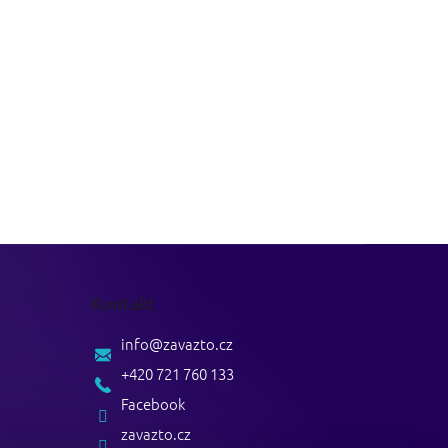
Kontakt
info
@
zavazto.cz
+420 721 760 133
Facebook
zavazto.cz