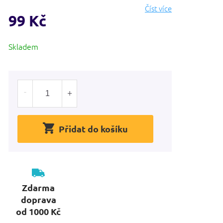
Číst více
99 Kč
Měrná
Skladem
cena:
Přidat do košíku
Zdarma
doprava
od 1000 Kč