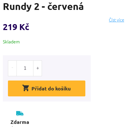
Rundy 2 - červená
produktu
je
0,0
Číst více
z
219 Kč
5
hvězdiček.
Měrná
Skladem
cena:
Přidat do košíku
Zdarma