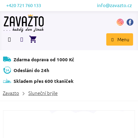
Přejít
+420 721 760 133
info@zavazto.cz
na
obsah
NÁKUPNÍ
KOŠÍK
Zdarma doprava od 1000 Kč
Odeslání do 24h
Skladem přes 600 tkaniček
Zavazto
Sluneční brýle