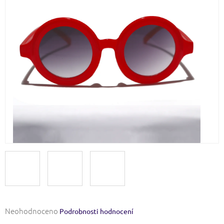
Průměrné
Neohodnoceno
Podrobnosti hodnocení
hodnocení