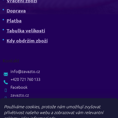
Vrácení zboží
Doprava
Platba
Tabulka velikostí
Kdy obdržím zboží
Kontakt
info
@
zavazto.cz
+420 721 760 133
Facebook
zavazto.cz
Používáme cookies, protože nám umožňují zvyšovat
přívětivost našeho webu a zobrazovat vám relevantní