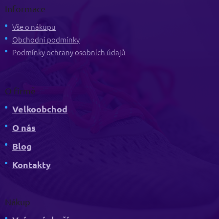
p
Informace
a
t
Vše o nákupu
í
Obchodní podmínky
Podmínky ochrany osobních údajů
O firmě
Velkoobchod
O nás
Blog
Kontakty
Nákup