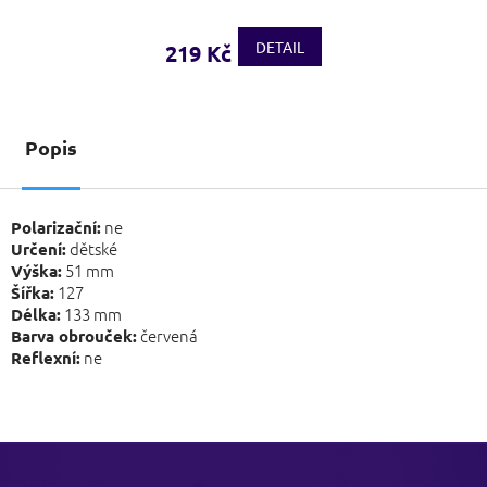
DETAIL
219 Kč
Popis
ne
Polarizační:
dětské
Určení:
51 mm
Výška:
127
Šířka:
133 mm
Délka:
červená
Barva obrouček:
ne
Reflexní:
Z
á