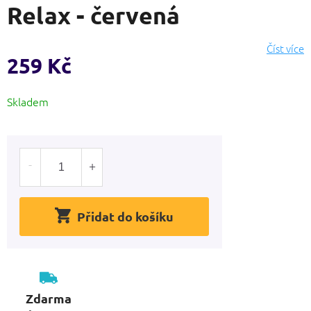
Relax - červená
produktu
je
0,0
Číst více
z
259 Kč
5
hvězdiček.
Měrná
Skladem
cena:
Přidat do košíku
Zdarma