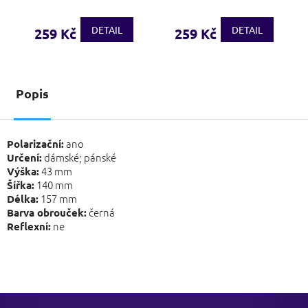
DETAIL
DETAIL
259 Kč
259 Kč
Popis
ano
Polarizační:
dámské; pánské
Určení:
43 mm
Výška:
140 mm
Šířka:
157 mm
Délka:
černá
Barva obrouček:
ne
Reflexní:
Z