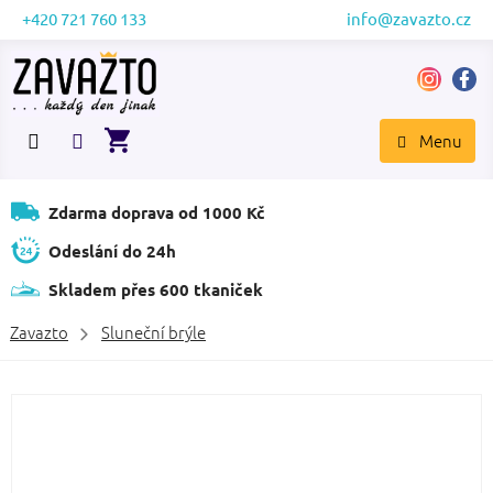
Přejít
+420 721 760 133
info@zavazto.cz
na
obsah
NÁKUPNÍ
KOŠÍK
Zdarma doprava od 1000 Kč
Odeslání do 24h
Skladem přes 600 tkaniček
Zavazto
Sluneční brýle