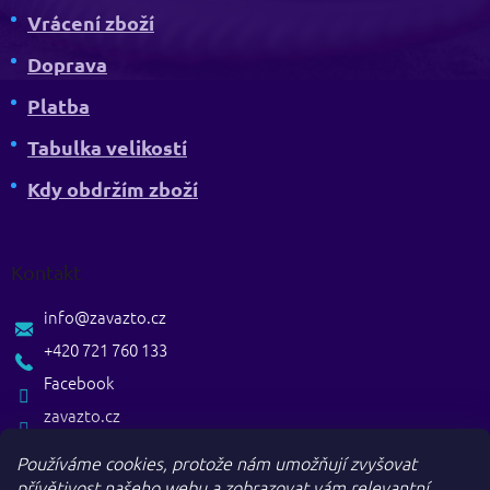
Vrácení zboží
Doprava
Platba
Tabulka velikostí
Kdy obdržím zboží
Kontakt
info
@
zavazto.cz
+420 721 760 133
Facebook
zavazto.cz
Používáme cookies, protože nám umožňují zvyšovat
přívětivost našeho webu a zobrazovat vám relevantní