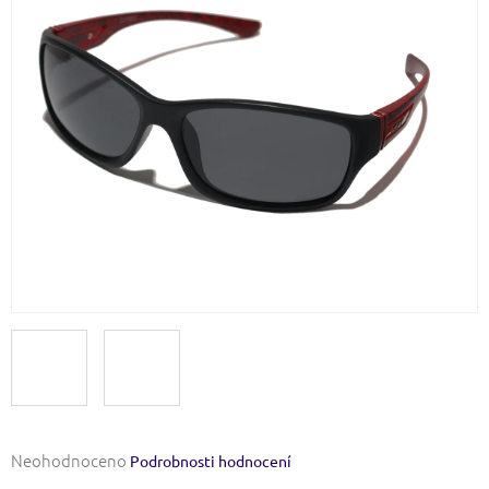
Průměrné
Neohodnoceno
Podrobnosti hodnocení
hodnocení