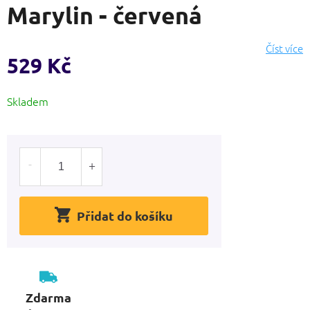
Marylin - červená
produktu
je
0,0
Číst více
z
529 Kč
5
hvězdiček.
Měrná
Skladem
cena:
Přidat do košíku
Zdarma