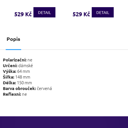
DETAIL
DETAIL
529 Kč
529 Kč
Popis
ne
Polarizační:
dámské
Určení:
64 mm
Výška:
148 mm
Šířka:
150 mm
Délka:
červená
Barva obrouček:
ne
Reflexní:
Z
á