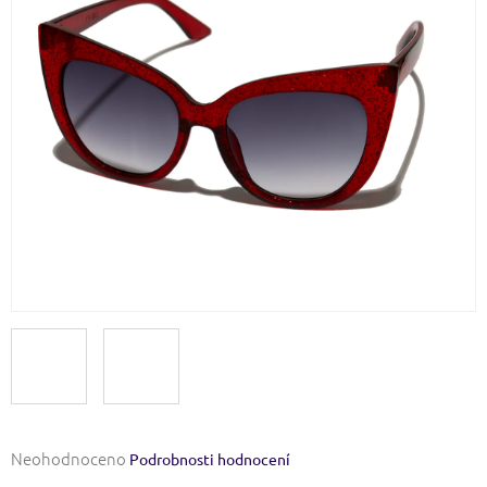
Průměrné
Neohodnoceno
Podrobnosti hodnocení
hodnocení