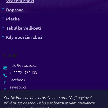
Vrácení zboží
Doprava
Platba
Tabulka velikostí
Kdy obdržím zboží
Kontakt
info
@
zavazto.cz
+420 721 760 133
Facebook
zavazto.cz
Používáme cookies, protože nám umožňují zvyšovat
přívětivost našeho webu a zobrazovat vám relevantní