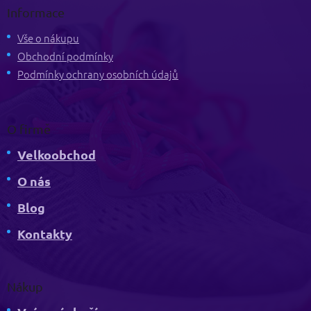
p
Informace
a
t
Vše o nákupu
í
Obchodní podmínky
Podmínky ochrany osobních údajů
O firmě
Velkoobchod
O nás
Blog
Kontakty
Nákup