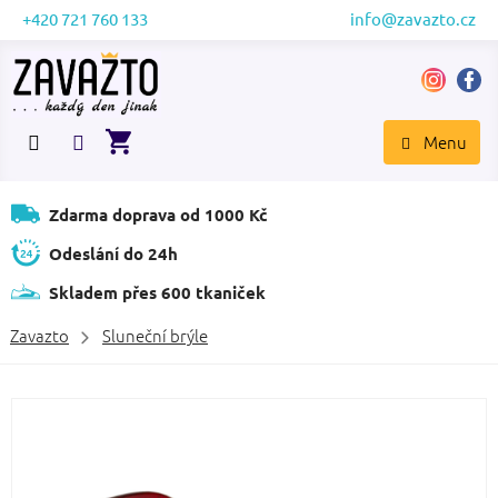
Přejít
+420 721 760 133
info@zavazto.cz
na
obsah
NÁKUPNÍ
KOŠÍK
Zdarma doprava od 1000 Kč
Odeslání do 24h
Skladem přes 600 tkaniček
Zavazto
Sluneční brýle