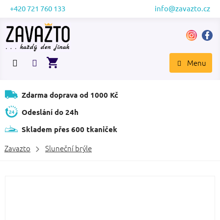
Přejít
+420 721 760 133
info@zavazto.cz
na
obsah
NÁKUPNÍ
KOŠÍK
Zdarma doprava od 1000 Kč
Odeslání do 24h
Skladem přes 600 tkaniček
Zavazto
Sluneční brýle