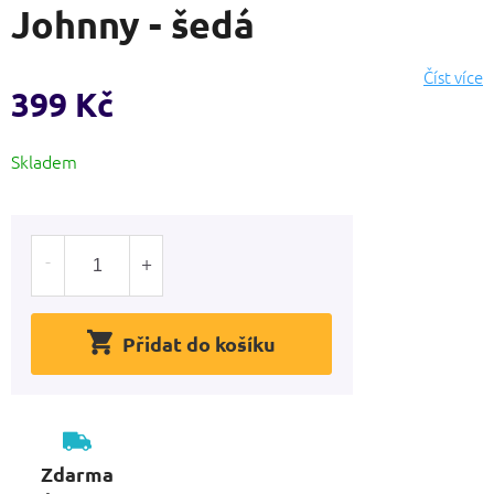
Johnny - šedá
produktu
je
0,0
Číst více
z
399 Kč
5
hvězdiček.
Měrná
Skladem
cena:
Přidat do košíku
Zdarma