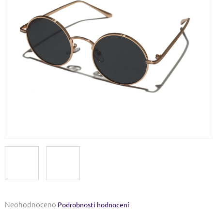
Průměrné
Neohodnoceno
Podrobnosti hodnocení
hodnocení