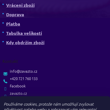
Vrácení zboží
Doprava
Platba
Tabulka velikostí
Kdy obdržím zboží
Kontakt
info
@
zavazto.cz
+420 721 760 133
Facebook
zavazto.cz
Používáme cookies, protože nám umožňují zvyšovat
přívětivost našeho webu a zobrazovat vám relevantní