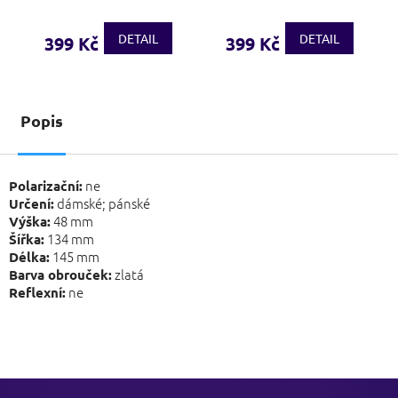
DETAIL
DETAIL
399 Kč
399 Kč
Popis
ne
Polarizační:
dámské; pánské
Určení:
48 mm
Výška:
134 mm
Šířka:
145 mm
Délka:
zlatá
Barva obrouček:
ne
Reflexní:
Z