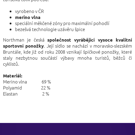
vyrobeno v ČR
merino vlna
speciální měkčené zóny pro maximální pohodlí
bezešvá technologie uzávěru špice
Northman je česká
společnost vyrábějící vysoce kvalitní
. Její sídlo se nachází v moravsko-slezském
sportovní ponožky
Bruntále, kde již od roku 2008 vznikají špičkové ponožky, které
staly nezbytnou součástí výbavy mnoha turistů, běžců či
cyklistů.
Materiál:
Merino vlna 69 %
Polyamid 22 %
Elastan 2 %
Z
á