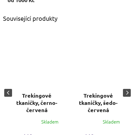
Související produkty
Trekingové
Trekingové
tkaničky, černo-
tkaničky, šedo-
červená
červená
Skladem
Skladem
Průměrné
Průměrné
hodnocení
hodnocení
produktu
produktu