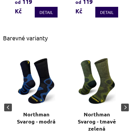
119
119
od
od
je
je
Kč
Kč
3,7
4,2
DETAIL
DETAIL
z
z
5
5
hvězdiček.
hvězdiček.
Barevné varianty
Northman
Northman
Svarog - modrá
Svarog - tmavě
zelená