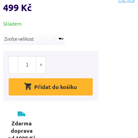
hvězdiček.
499 Kč
Měrná
cena:
Přidat do košíku
Zdarma
doprava
od 1000 Kč