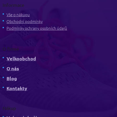
p
Informace
a
t
Vše o nákupu
í
Obchodní podmínky
Podmínky ochrany osobních údajů
O firmě
Velkoobchod
O nás
Blog
Kontakty
Nákup