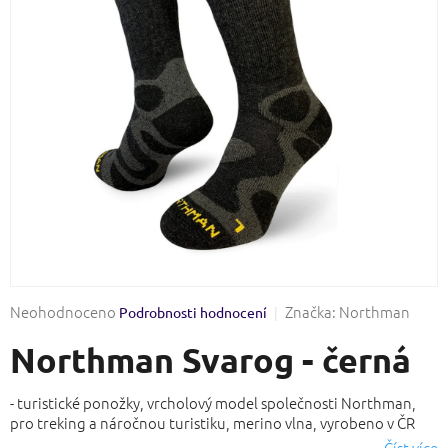
Průměrné
Neohodnoceno
Značka:
Northman
Podrobnosti hodnocení
hodnocení
Northman Svarog - černá
produktu
je
0,0
- turistické ponožky, vrcholový model společnosti Northman,
z
pro treking a náročnou turistiku, merino vlna, vyrobeno v ČR
5
Číst více