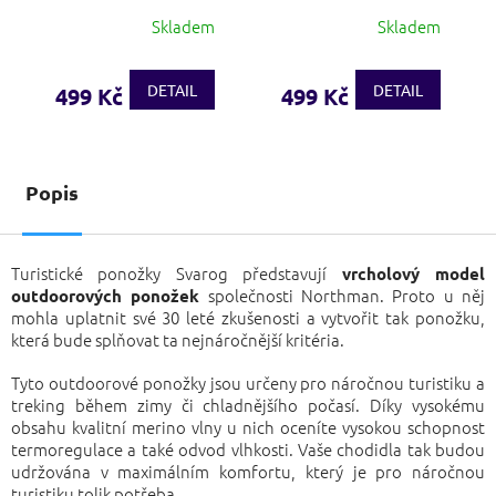
Skladem
Skladem
DETAIL
DETAIL
499 Kč
499 Kč
Popis
Turistické ponožky Svarog představují
vrcholový model
společnosti Northman. Proto u něj
outdoorových ponožek
mohla uplatnit své 30 leté zkušenosti a vytvořit tak ponožku,
která bude splňovat ta nejnáročnější kritéria.
Tyto outdoorové ponožky jsou určeny pro náročnou turistiku a
treking během zimy či chladnějšího počasí. Díky vysokému
obsahu kvalitní merino vlny u nich oceníte vysokou schopnost
termoregulace a také odvod vlhkosti. Vaše chodidla tak budou
udržována v maximálním komfortu, který je pro náročnou
turistiku tolik potřeba.