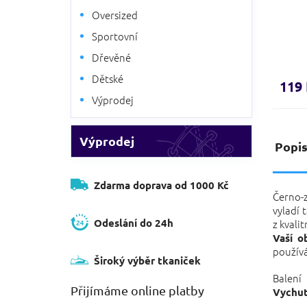
Oversized
Sportovní
Dřevěné
Dětské
119
Výprodej
Výprodej
Popi
Zdarma doprava od 1000 Kč
Černo-z
vyladí 
Odeslání do 24h
z kvali
Vaší o
používá
Široký výběr tkaniček
Balení
Přijímáme online platby
Vychut