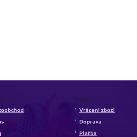
mě
Nákup
koobchod
Vrácení zboží
ás
Doprava
g
Platba