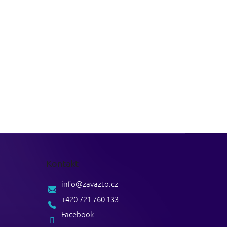
Kontakt
info
@
zavazto.cz
+420 721 760 133
Facebook