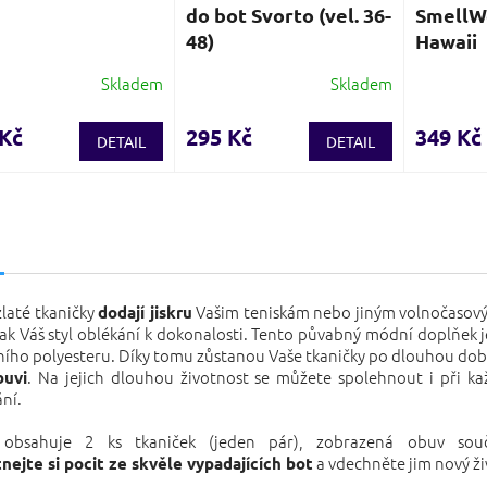
do bot Svorto (vel. 36-
SmellWe
48)
Hawaii
Skladem
Skladem
Průměrné
hodnocení
produktu
 Kč
295 Kč
349 Kč
DETAIL
DETAIL
je
3,7
z
5
s
hvězdiček.
laté tkaničky
Vašim teniskám nebo jiným volnočasov
dodají jiskru
tak Váš styl oblékání k dokonalosti. Tento půvabný módní doplňek 
tního polyesteru. Díky tomu zůstanou Vaše tkaničky po dlouhou do
. Na jejich dlouhou životnost se můžete spolehnout i při 
buvi
ní.
 obsahuje 2 ks tkaniček (jeden pár), zobrazená obuv souč
a vdechněte jim nový ži
nejte si pocit ze skvěle vypadajících bot