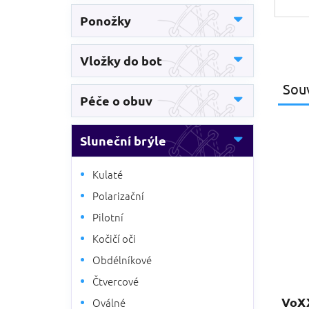
Ponožky
Vložky do bot
Souv
Péče o obuv
Sluneční brýle
Kulaté
Polarizační
Pilotní
Kočičí oči
Obdélníkové
Čtvercové
VoXX
Oválné