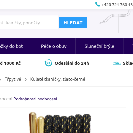
+420 721 760 13
HLEDAT
ožky do bot
Péče o obuv
Sluneční brýle
d 1000 Kč
Odeslání do 24h
Skla
Třpytivé
Kulaté tkaničky, zlato-černé
né
nocení
Podrobnosti hodnocení
ení
tu