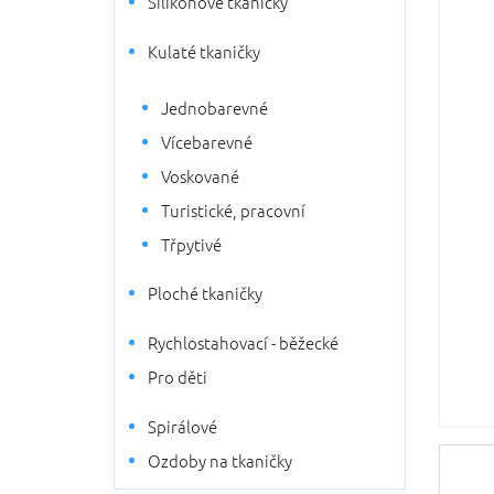
Silikonové tkaničky
5
n
hvězdič
n
Kulaté tkaničky
í
p
Jednobarevné
a
n
Vícebarevné
e
Voskované
l
Turistické, pracovní
Třpytivé
Ploché tkaničky
Rychlostahovací - běžecké
Pro děti
Spirálové
Ozdoby na tkaničky