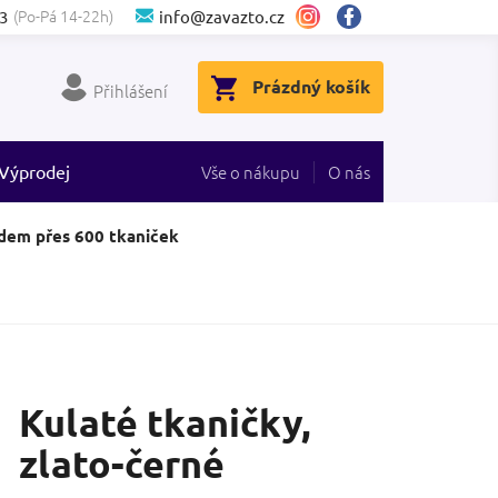
(Po-Pá 14-22h)
3
info@zavazto.cz
NÁKUPNÍ
Prázdný košík
Přihlášení
KOŠÍK
Výprodej
Vše o nákupu
O nás
dem přes 600 tkaniček
Kulaté tkaničky,
zlato-černé