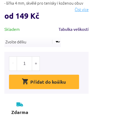
- šířka 4 mm, skvělé pro tenisky i koženou obuv
Číst více
od
149 Kč
Měrná
Tabulka velikostí
cena:
Přidat do košíku
Zdarma