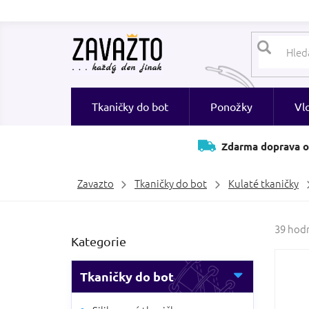
Přejít
na
obsah
Tkaničky do bot
Ponožky
Vl
Zdarma doprava o
Zavazto
Tkaničky do bot
Kulaté tkaničky
P
Průměr
39 hod
Přeskočit
Kategorie
hodnoc
o
kategorie
produk
s
je
t
Tkaničky do bot
3,7
r
z
a