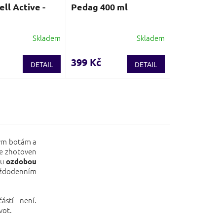
ll Active -
Pedag 400 ml
Skladem
Skladem
399 Kč
DETAIL
DETAIL
ým botám a
je zhotoven
bu
ozdobou
každodenním
ástí není.
vot.