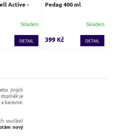
ll Active -
Pedag 400 ml
Skladem
Skladem
399 Kč
DETAIL
DETAIL
bo jiných
 doplněk je
 a barevné.
ch součástí
botám nový