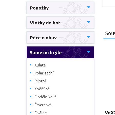
Ponožky
Vložky do bot
Souv
Péče o obuv
Sluneční brýle
Kulaté
Polarizační
Pilotní
Kočičí oči
Obdélníkové
Čtvercové
VoXX
Oválné