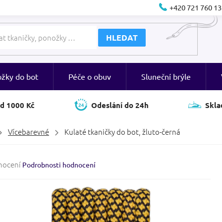
+420 721 760 13
HLEDAT
ožky do bot
Péče o obuv
Sluneční brýle
d 1000 Kč
Odeslání do 24h
Skla
Vícebarevné
Kulaté tkaničky do bot, žluto-černá
né
nocení
Podrobnosti hodnocení
ení
tu