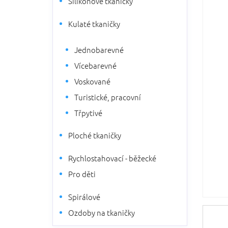
Silikonové tkaničky
5
n
hvězdič
n
Kulaté tkaničky
í
p
Jednobarevné
a
n
Vícebarevné
e
Voskované
l
Turistické, pracovní
Třpytivé
Ploché tkaničky
Rychlostahovací - běžecké
Pro děti
Spirálové
Ozdoby na tkaničky