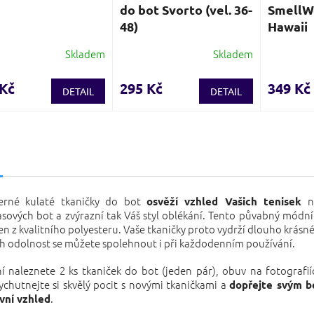
do bot Svorto (vel. 36-
SmellWe
48)
Hawaii
Skladem
Skladem
Průměrné
hodnocení
produktu
 Kč
295 Kč
349 Kč
DETAIL
DETAIL
je
3,7
z
5
s
hvězdiček.
černé kulaté tkaničky do bot
ne
osvěží vzhled Vašich tenisek
sových bot a zvýrazní tak Váš styl oblékání. Tento půvabný módní
n z kvalitního polyesteru. Vaše tkaničky proto vydrží dlouho krásné
ch odolnost se můžete spolehnout i při každodenním používání.
í naleznete 2 ks tkaniček do bot (jeden pár), obuv na fotografií
ychutnejte si skvělý pocit s novými tkaničkami a
dopřejte svým 
.
ivní vzhled