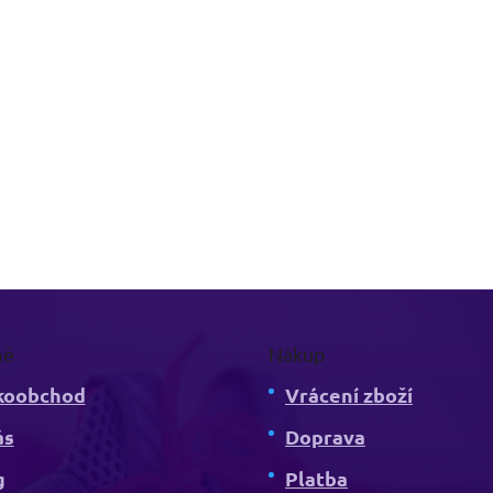
mě
Nákup
koobchod
Vrácení zboží
ás
Doprava
g
Platba