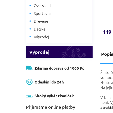
Oversized
Sportovní
Dřevěné
Dětské
119
Výprodej
Výprodej
Popi
Zdarma doprava od 1000 Kč
Žluto-
volnoča
Odeslání do 24h
zhotove
Na jeji
Široký výběr tkaniček
V balen
není. V
Přijímáme online platby
atrakt