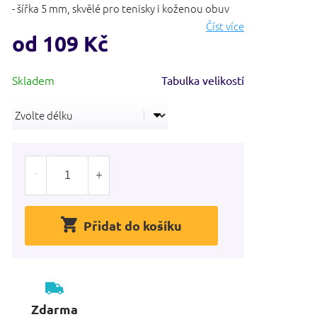
- šířka 5 mm, skvělé pro tenisky i koženou obuv
Číst více
od
109 Kč
Měrná
Tabulka velikostí
cena:
Přidat do košíku
Zdarma