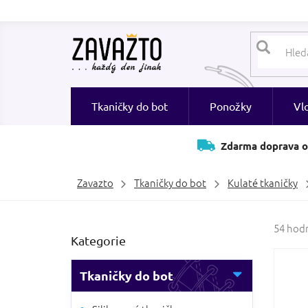
Přejít
na
obsah
Tkaničky do bot
Ponožky
Vl
Zdarma doprava o
Zavazto
Tkaničky do bot
Kulaté tkaničky
P
Průměr
54 hod
Přeskočit
Kategorie
hodnoc
o
kategorie
produk
s
je
t
Tkaničky do bot
3,9
r
z
a