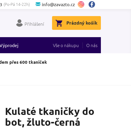
(Po-Pá 14-22h)
3
info@zavazto.cz
NÁKUPNÍ
Prázdný košík
Přihlášení
KOŠÍK
Výprodej
Vše o nákupu
O nás
dem přes 600 tkaniček
Kulaté tkaničky do
bot, žluto-černá