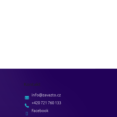
Kontakt
info
@
zavazto.cz
+420 721 760 133
Facebook