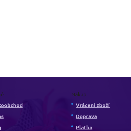
mě
Nákup
koobchod
Vrácení zboží
ás
Doprava
g
Platba