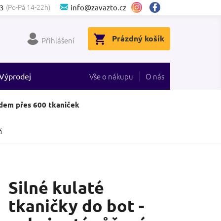
(Po-Pá 14-22h)
3
info@zavazto.cz
NÁKUPNÍ
Prázdný košík
Přihlášení
KOŠÍK
Výprodej
Vše o nákupu
O nás
dem přes 600 tkaniček
á
Silné kulaté
tkaničky do bot -