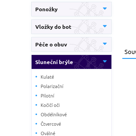
Ponožky
Vložky do bot
Péče o obuv
Souv
Sluneční brýle
Kulaté
Polarizační
Pilotní
Kočičí oči
Obdélníkové
Čtvercové
Oválné