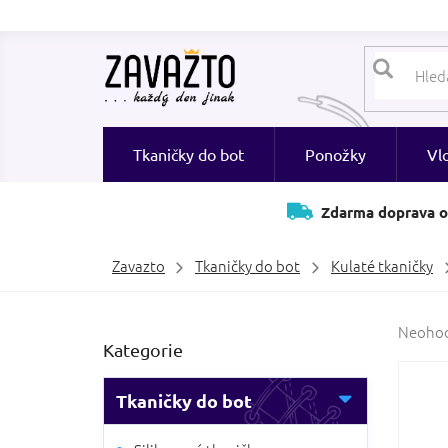
Přejít
na
obsah
Tkaničky do bot
Ponožky
Vl
Zdarma doprava o
Zavazto
Tkaničky do bot
Kulaté tkaničky
P
Průměr
Neoho
Přeskočit
Kategorie
hodnoc
o
kategorie
produk
s
je
t
Tkaničky do bot
0,0
r
z
a