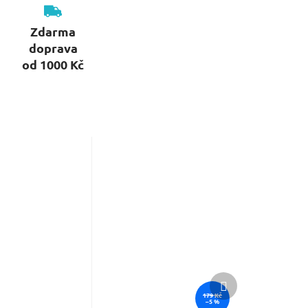
Zdarma
doprava
od 1000 Kč
Další
produkt
179 Kč
–5 %