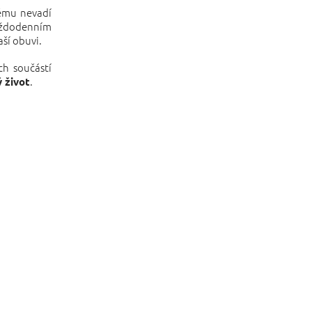
rému nevadí
každodenním
ší obuvi.
ch součástí
.
 život