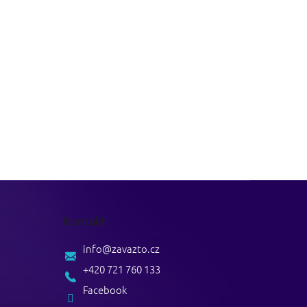
Kontakt
info
@
zavazto.cz
+420 721 760 133
Facebook