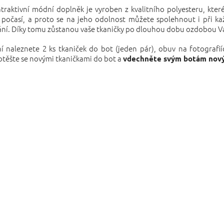
traktivní módní doplněk je vyroben z kvalitního polyesteru, kte
é počasí, a proto se na jeho odolnost můžete spolehnout i při 
ní. Díky tomu zůstanou vaše tkaničky po dlouhou dobu ozdobou Va
í naleznete 2 ks tkaniček do bot (jeden pár), obuv na fotografií
otěšte se novými tkaničkami do bot a
vdechněte svým botám nový