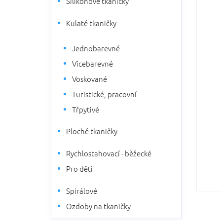
Silikonové tkaničky
5
n
hvězdič
n
Kulaté tkaničky
í
p
Jednobarevné
a
n
Vícebarevné
e
Voskované
l
Turistické, pracovní
Třpytivé
Ploché tkaničky
Rychlostahovací - běžecké
Pro děti
Spirálové
Ozdoby na tkaničky