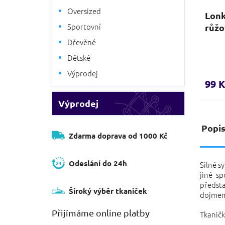
Oversized
Lonk
Sportovní
růžo
Dřevěné
Dětské
Výprodej
99 K
Výprodej
Popi
Zdarma doprava od 1000 Kč
Odeslání do 24h
Silné s
jiné sp
předst
Široký výběr tkaniček
dojmem 
Přijímáme online platby
Tkaničk