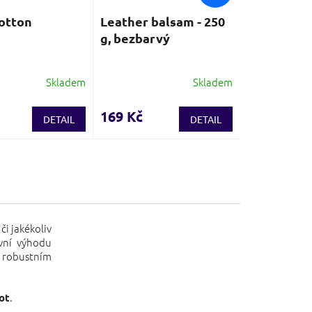
otton
Leather balsam - 250
g, bezbarvý
Skladem
Skladem
Průměrné
hodnocení
produktu
169 Kč
DETAIL
DETAIL
je
4,3
z
5
hvězdiček.
či jakékoliv
avní výhodu
ě robustním
.
ot