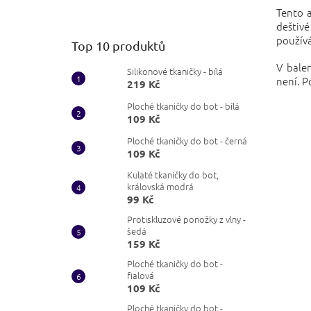
Tento a
deštiv
používá
Top 10 produktů
V balen
Silikonové tkaničky - bílá
není. P
219 Kč
Ploché tkaničky do bot - bílá
109 Kč
Ploché tkaničky do bot - černá
109 Kč
Kulaté tkaničky do bot,
královská modrá
99 Kč
Protiskluzové ponožky z vlny -
šedá
159 Kč
Ploché tkaničky do bot -
fialová
109 Kč
Ploché tkaničky do bot -