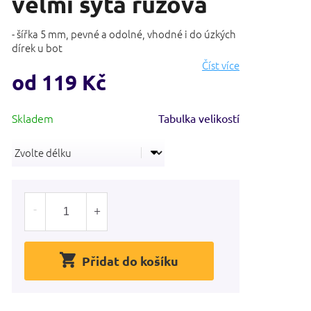
velmi sytá růžová
- šířka 5 mm, pevné a odolné, vhodné i do úzkých
dírek u bot
Číst více
od
119 Kč
Měrná
Tabulka velikostí
cena:
Přidat do košíku