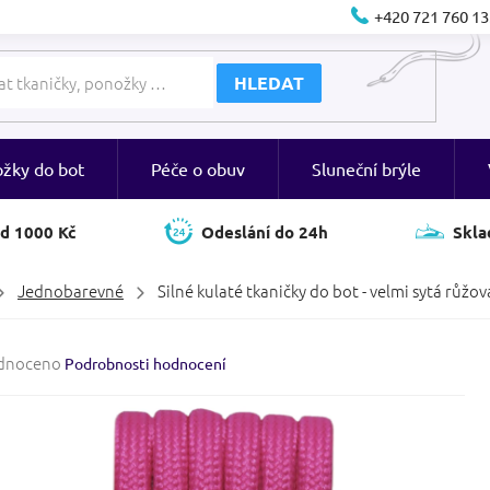
+420 721 760 13
HLEDAT
ožky do bot
Péče o obuv
Sluneční brýle
d 1000 Kč
Odeslání do 24h
Skla
Jednobarevné
Silné kulaté tkaničky do bot - velmi sytá růžov
né
dnoceno
Podrobnosti hodnocení
ení
tu