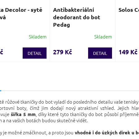
a Decolor - sytě
Antibakteriální
Solos C
vá
deodorant do bot
Pedag
Skladem
Skladem
Průměrné
hodnocení
produktu
č
279 Kč
149 Kč
DETAIL
DETAIL
je
3,8
z
5
s
hvězdiček.
ytě růžové tkaničky do bot vyladí do posledního detailu vaše tenisky 
ortovní boty, čímž jim dodají nový atraktivní vzhled. Jejich hl
avuje
, díky které tyto tkaničky do bot působí příjemn
šířka 5 mm
a na vašich botách budou skutečně vidět.
y je možné zmáčknout, a proto jsou
vhodné i do úzkých dírek u b