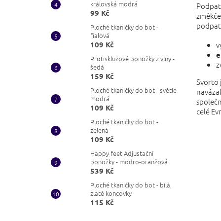
královská modrá
Podpat
99 Kč
změkčen
podpatě
Ploché tkaničky do bot -
fialová
109 Kč
v
e
Protiskluzové ponožky z vlny -
z
šedá
159 Kč
Svorto 
Ploché tkaničky do bot - světle
navázal
modrá
společn
109 Kč
celé Ev
Ploché tkaničky do bot -
zelená
109 Kč
Happy feet Adjustační
ponožky - modro-oranžová
539 Kč
Ploché tkaničky do bot - bílá,
zlaté koncovky
115 Kč