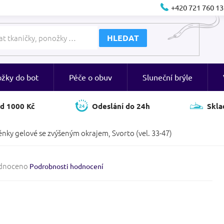
+420 721 760 13
HLEDAT
ožky do bot
Péče o obuv
Sluneční brýle
d 1000 Kč
Odeslání do 24h
Skla
nky gelové se zvýšeným okrajem, Svorto (vel. 33-47)
né
dnoceno
Podrobnosti hodnocení
ení
tu