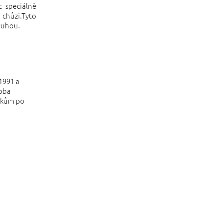
c speciálně
 chůzi.Tyto
ruhou.
 1991 a
roba
níkům po