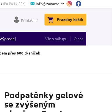
(Po-Pá 14-22h)
3
info@zavazto.cz
NÁKUPNÍ
Prázdný košík
Přihlášení
KOŠÍK
Výprodej
Vše o nákupu
O nás
dem přes 600 tkaniček
Podpatěnky gelové
se zvýšeným