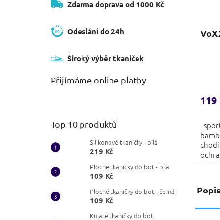
Zdarma doprava od 1000 Kč
Odeslání do 24h
VoXX
Široký výběr tkaniček
Přijímáme online platby
119
Top 10 produktů
- spo
bambu
Silikonové tkaničky - bílá
chodi
219 Kč
ochran
lem
Ploché tkaničky do bot - bílá
109 Kč
Popi
Ploché tkaničky do bot - černá
109 Kč
Kulaté tkaničky do bot,