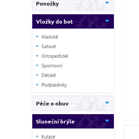
5
Ponožky
n
hvězdič
n
í
Vložky do bot
p
a
Klasické
n
e
Gelové
l
Ortopedické
Sportovní
Dětské
Podpatěnky
Péče o obuv
Sluneční brýle
Kulaté