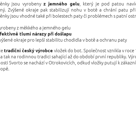
ěnky jsou vyrobeny
, který je pod patou naví
z jemného gelu
ý. Zvýšené okraje pak stabilizují nohu v botě a chrání patu při
nky jsou vhodné také při bolestech paty či problémech s patní ost
yrobeny z měkkého a jemného gelu
fektivně tlumí nárazy při došlapu
výšené okraje pro lepší stabilitu chodidla v botě a ochranu paty
je
vložek do bot. Společnost vznikla v roce
tradiční český výrobce
a tak na rodinnou tradici sahající až do období první republiky. Vý
osti Svorto se nachází v Otrokovicích, odkud vložky putují k zákaz
ropě.