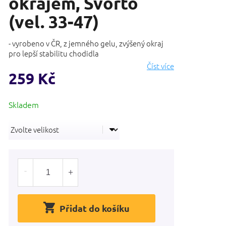
okrajem, Svorto
(vel. 33-47)
- vyrobeno v ČR, z jemného gelu, zvýšený okraj
pro lepší stabilitu chodidla
Číst více
259 Kč
Měrná
cena:
Přidat do košíku