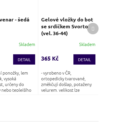
enar - šedá
Gelové vložky do bot
Další
se srdíčkem Svorto
produkt
(vel. 36-44)
Skladem
Skladem
Průměrné
hodnocení
produktu
365 Kč
DETAIL
DETAIL
je
4,4
ní ponožky, lem
- vyrobeno v ČR,
z
k, vysoká
ortopedicky tvarované,
5
t, určeny do
změkčují došlap, potaženy
hvězdiček.
y nebo teplejšího
velurem, velikost lze
upravit...