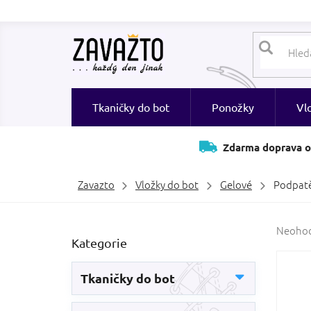
Přejít
na
obsah
Tkaničky do bot
Ponožky
Vl
Zdarma doprava o
Zavazto
Vložky do bot
Gelové
Podpatě
P
Průměr
Neoho
Přeskočit
Kategorie
hodnoc
o
kategorie
produk
s
je
t
Tkaničky do bot
0,0
r
z
a