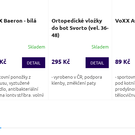
 Baeron - bílá
Ortopedické vložky
VoXX Av
do bot Svorto (vel. 36-
48)
Skladem
Skladem
Průměrné
hodnocení
produktu
 Kč
295 Kč
89 Kč
DETAIL
DETAIL
je
3,7
rtovní ponožky z
- vyrobeno v ČR, podpora
- sportov
z
su, vyztužené
klenby, změkčení paty
pod kotní
5
dlo, antibakteriální
prodyšnos
hvězdiček.
a ionty stříbra, volný
tělocvičn
počasí
s