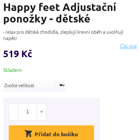
Happy feet Adjustační
produktu
je
ponožky - dětské
0,0
z
5
- relax pro dětská chodidla, zlepšují krevní oběh a uvolňují
hvězdiček.
napětí
Číst více
519 Kč
Měrná
cena:
Přidat do košíku