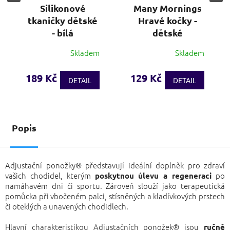
Silikonové
Many Mornings
tkaničky dětské
Hravé kočky -
- bílá
dětské
Skladem
Skladem
Průměrné
hodnocení
produktu
189 Kč
129 Kč
DETAIL
DETAIL
je
5,0
z
5
hvězdiček.
Popis
Adjustační ponožky® představují ideální doplněk pro zdraví
vašich chodidel, kterým
po
poskytnou úlevu a regeneraci
namáhavém dni či sportu. Zároveň slouží jako terapeutická
pomůcka při vbočeném palci, stísněných a kladívkových prstech
či oteklých a unavených chodidlech.
Hlavní charakteristikou Adjustačních ponožek® jsou
ručně