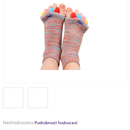
Průměrné
Neohodnoceno
Podrobnosti hodnocení
hodnocení