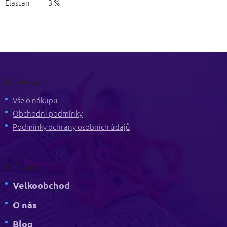
Elastan 3 %
Z
á
p
Informace
a
t
Vše o nákupu
í
Obchodní podmínky
Podmínky ochrany osobních údajů
O firmě
Velkoobchod
O nás
Blog