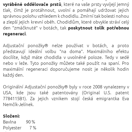
, které na vaše prsty vyvíjejí jemný
vyráběné oddělovače prstů
tlak, čímž je protáhnout, uvolní a pomáhají udržovat jejich
správnou polohu vzhledem k chodidlu. Zmírní tak bolesti nohou
a zlepší jejich krevní oběh. Chodidlům, které obvykle stráví celý
den "zmáčknuté" v botách, tak
poskytnout tolik potřebnou
.
regeneraci
Adjustační ponožky® nelze používat v botách, a proto
představují ideální volbu "na doma". Maximálního efektu
docílíte, když máte chodidla v uvolněné poloze. Tedy v sedě
nebo v leže. Tyto ponožky můžete také použít na spaní. Pro
maximální regeneraci doporučujeme nosit je několik hodin
každý den.
Originální Adjustační ponožky® byly v roce 2008 vynalezeny v
USA, kde jsou také patentovány (Original U.S. patent
7784115B1). Za jejich vznikem stojí česká emigrantka Eva
Nemčík-Jelínek.
Složení:
Bavlna 90 %
Polyester 7 %