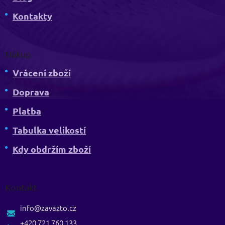
Kontakty
Nákup
Vrácení zboží
Doprava
Platba
Tabulka velikostí
Kdy obdržím zboží
Kontakt
info
@
zavazto.cz
+420 721 760 133