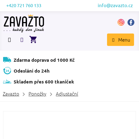
Přejít
+420 721 760 133
info@zavazto.cz
na
obsah
NÁKUPNÍ
KOŠÍK
Zdarma doprava od 1000 Kč
Odeslání do 24h
Skladem přes 600 tkaniček
Zavazto
Ponožky
Adjustační