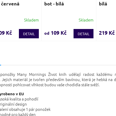
- červená
bot - bílá
bílá
Skladem
Skladem
ěrné
Průměrné
Průměrn
cení
hodnocení
hodnocen
ktu
produktu
produktu
09 Kč
109 Kč
219 Kč
od
DETAIL
DETAIL
je
je
3,9
4,0
z
z
5
5
s
iček.
hvězdiček.
hvězdiček
 ponožky Many Mornings Život knih udělají radost každému
. Jejich materiál je tvořen především bavlnou, která je hebká na d
hopnosti pohlcovat vlhkost budou vaše chodidla stále svěží.
yrobeno v EU
ysoká kvalita a pohodlí
riginální design
alení obsahuje 1 pár ponožek
hodné pro každý den