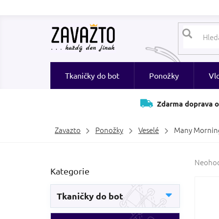
Přejít
na
obsah
Tkaničky do bot
Ponožky
Vl
Zdarma doprava o
Zavazto
Ponožky
Veselé
Many Morning
P
Průměr
Neoho
Přeskočit
Kategorie
hodnoc
o
kategorie
produk
s
je
t
Tkaničky do bot
0,0
r
z
a