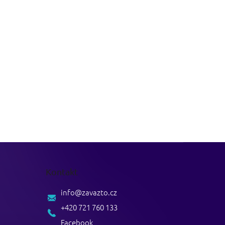
Kontakt
info
@
zavazto.cz
+420 721 760 133
Facebook