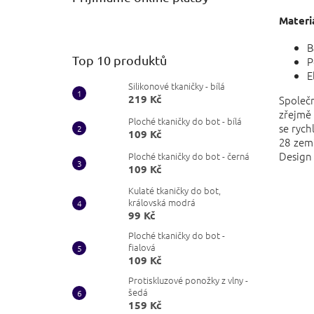
Materiá
B
Top 10 produktů
P
E
Silikonové tkaničky - bílá
219 Kč
Společn
zřejmě 
Ploché tkaničky do bot - bílá
se rych
109 Kč
28 zem
Design
Ploché tkaničky do bot - černá
109 Kč
Kulaté tkaničky do bot,
královská modrá
99 Kč
Ploché tkaničky do bot -
fialová
109 Kč
Protiskluzové ponožky z vlny -
šedá
159 Kč