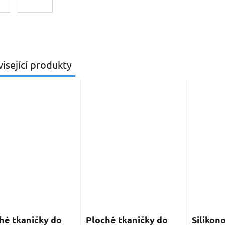
isející produkty
hé tkaničky do
Ploché tkaničky do
Silikon