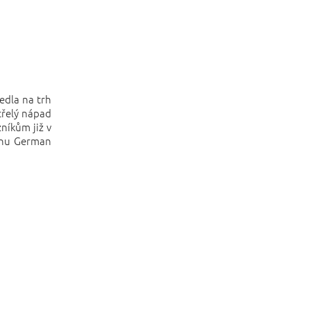
edla na trh
třelý nápad
níkům již v
cenu German