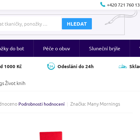
+420 721 760 13
HLEDAT
ožky do bot
Péče o obuv
Sluneční brýle
d 1000 Kč
Odeslání do 24h
Skla
s Život knih
né
dnoceno
Značka:
Many Mornings
Podrobnosti hodnocení
ení
tu