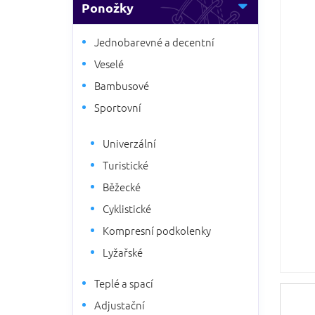
5
Ponožky
n
hvězdič
n
í
Jednobarevné a decentní
p
Veselé
a
Bambusové
n
e
Sportovní
l
Univerzální
Turistické
Běžecké
Cyklistické
Kompresní podkolenky
Lyžařské
Teplé a spací
Adjustační