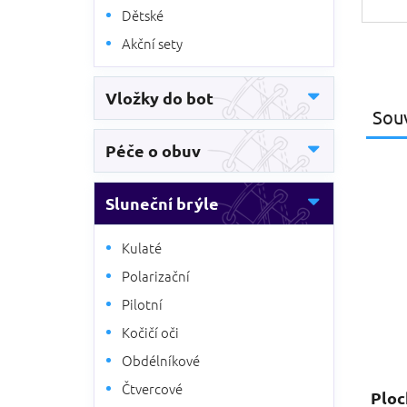
Dětské
Akční sety
Vložky do bot
Souv
Péče o obuv
Sluneční brýle
Kulaté
Polarizační
Pilotní
Kočičí oči
Obdélníkové
Čtvercové
Ploc