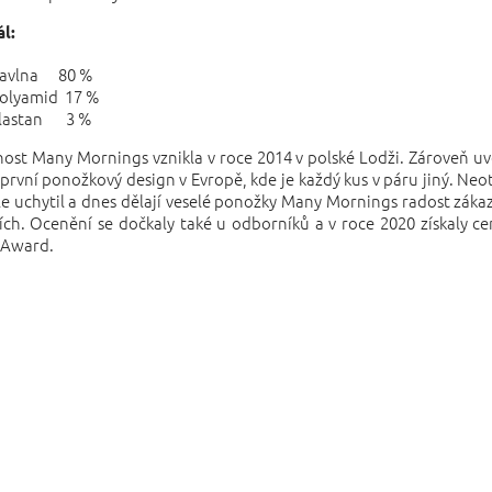
l:
avlna 80 %
olyamid 17 %
lastan 3 %
ost Many Mornings vznikla v roce 2014 v polské Lodži. Zároveň uv
první ponožkový design v Evropě, kde je každý kus v páru jiný. Neo
le uchytil a dnes dělají veselé ponožky Many Mornings radost zákaz
ích. Ocenění se dočkaly také u odborníků a v roce 2020 získaly 
 Award.