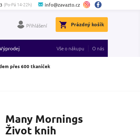
(Po-Pá 14-22h)
3
info@zavazto.cz
NÁKUPNÍ
Prázdný košík
Přihlášení
KOŠÍK
Výprodej
Vše o nákupu
O nás
dem přes 600 tkaniček
Many Mornings
Život knih