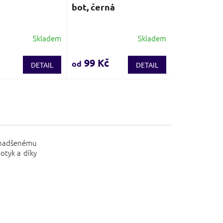
bot, černá
Skladem
Skladem
é
Průměrné
í
hodnocení
produktu
99 Kč
od
DETAIL
DETAIL
je
3,8
z
5
.
hvězdiček.
 nadšenému
otyk a díky