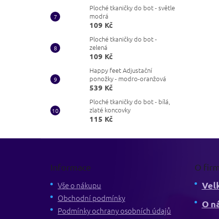
Ploché tkaničky do bot - světle
modrá
109 Kč
Ploché tkaničky do bot -
zelená
109 Kč
Happy feet Adjustační
ponožky - modro-oranžová
539 Kč
Ploché tkaničky do bot - bílá,
zlaté koncovky
115 Kč
Z
á
p
Informace
O fir
a
Vel
t
Vše o nákupu
í
Obchodní podmínky
O n
Podmínky ochrany osobních údajů