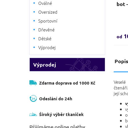
Oválné
bot 
Oversized
Sportovní
Prům
hodno
Dřevěné
produ
1
od
Dětské
je
4,0
Výprodej
z
5
Popi
hvězd
Výprodej
Veselé
Zdarma doprava od 1000 Kč
čtenáři
její sc
Odeslání do 24h
v
v
Široký výběr tkaniček
o
b
v
Přijímáme online platby