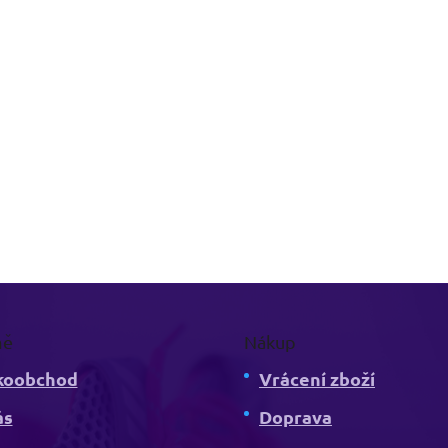
mě
Nákup
koobchod
Vrácení zboží
ás
Doprava