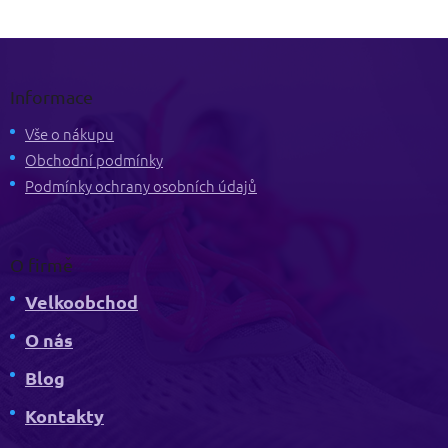
Z
á
p
Informace
a
t
Vše o nákupu
í
Obchodní podmínky
Podmínky ochrany osobních údajů
O firmě
Velkoobchod
O nás
Blog
Kontakty