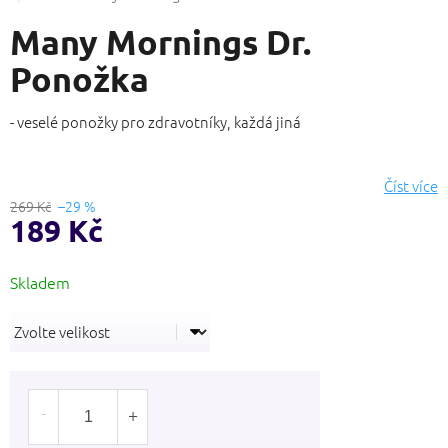
produktu
Many Mornings Dr.
je
0,0
Ponožka
z
5
hvězdiček.
- veselé ponožky pro zdravotníky, každá jiná
Číst více
269 Kč
–29 %
189 Kč
Měrná
cena: