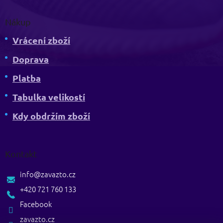
Nákup
Vrácení zboží
Doprava
Platba
Tabulka velikostí
Kdy obdržím zboží
Kontakt
info
@
zavazto.cz
+420 721 760 133
Facebook
zavazto.cz