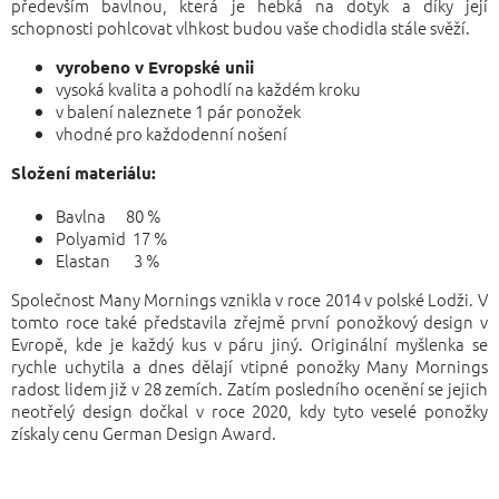
především bavlnou, která je hebká na dotyk a díky její
schopnosti pohlcovat vlhkost budou vaše chodidla stále svěží.
vyrobeno v Evropské unii
vysoká kvalita a pohodlí na každém kroku
v balení naleznete 1 pár ponožek
vhodné pro každodenní nošení
Složení materiálu:
Bavlna 80 %
Polyamid 17 %
Elastan 3 %
Společnost Many Mornings vznikla v roce 2014 v polské Lodži. V
tomto roce také představila zřejmě první ponožkový design v
Evropě, kde je každý kus v páru jiný. Originální myšlenka se
rychle uchytila a dnes dělají vtipné ponožky Many Mornings
radost lidem již v 28 zemích. Zatím posledního ocenění se jejich
neotřelý design dočkal v roce 2020, kdy tyto veselé ponožky
získaly cenu German Design Award.