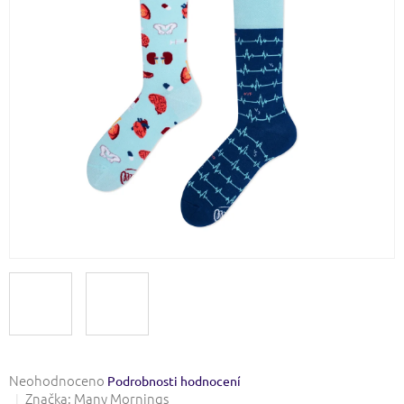
Průměrné
Neohodnoceno
Podrobnosti hodnocení
hodnocení
Značka:
Many Mornings