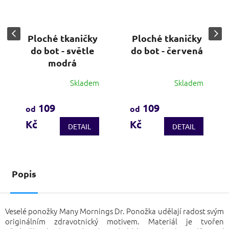
Ploché tkaničky
Ploché tkaničky
do bot - světle
do bot - červená
modrá
Skladem
Skladem
Průměrné
hodnocení
produktu
109
109
od
od
je
Kč
Kč
4,0
DETAIL
DETAIL
z
5
hvězdiček.
Popis
Veselé ponožky Many Mornings Dr. Ponožka udělají radost svým
originálním zdravotnický motivem. Materiál je tvořen