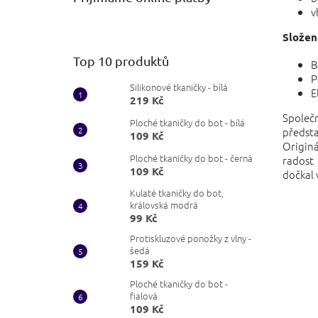
v
Složení
Top 10 produktů
B
P
Silikonové tkaničky - bílá
E
219 Kč
Společ
Ploché tkaničky do bot - bílá
předsta
109 Kč
Originá
Ploché tkaničky do bot - černá
radost
109 Kč
dočkal 
Kulaté tkaničky do bot,
královská modrá
99 Kč
Protiskluzové ponožky z vlny -
šedá
159 Kč
Ploché tkaničky do bot -
fialová
109 Kč