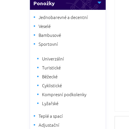
5
Ponožky
n
hvězdič
n
í
Jednobarevné a decentní
p
Veselé
a
Bambusové
n
e
Sportovní
l
Univerzální
Turistické
Běžecké
Cyklistické
Kompresní podkolenky
Lyžařské
Teplé a spací
Adjustační