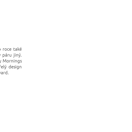
o roce také
 páru jiný.
ny Mornings
řelý design
ward.