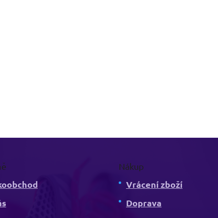
mě
Nákup
koobchod
Vrácení zboží
ás
Doprava