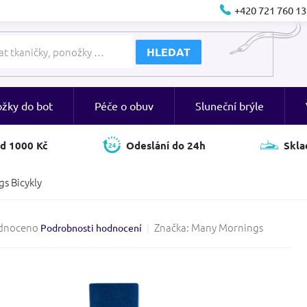
+420 721 760 13
HLEDAT
ožky do bot
Péče o obuv
Sluneční brýle
d 1000 Kč
Odeslání do 24h
Skla
s Bicykly
né
dnoceno
Značka:
Many Mornings
Podrobnosti hodnocení
ení
tu