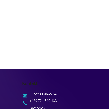
Kontakt
info
@
zavazto.cz
+420 721 760 133
Facebook