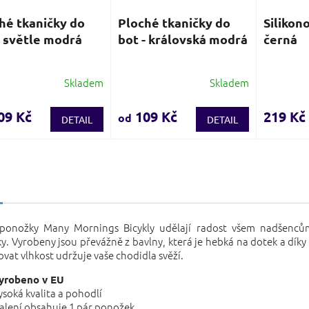
hé tkaničky do
Ploché tkaničky do
Silikon
- světle modrá
bot - královská modrá
černá
Skladem
Skladem
Průměrné
Průměrn
hodnocení
hodnocen
produktu
produktu
09 Kč
109 Kč
219 Kč
od
DETAIL
DETAIL
je
je
3,5
4,0
z
z
5
5
s
hvězdiček.
hvězdiček
 ponožky Many Mornings Bicykly udělají radost všem nadšenců
iky. Vyrobeny jsou převážně z bavlny, která je hebká na dotek a dík
vat vlhkost udržuje vaše chodidla svěží.
yrobeno v EU
ysoká kvalita a pohodlí
alení obsahuje 1 pár ponožek