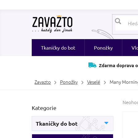
Přejít
na
obsah
Tkaničky do bot
Ponožky
Vl
Zdarma doprava o
Zavazto
Ponožky
Veselé
Many Morning
P
Průměr
Neoho
Přeskočit
Kategorie
hodnoc
o
kategorie
produk
s
je
t
Tkaničky do bot
0,0
r
z
a