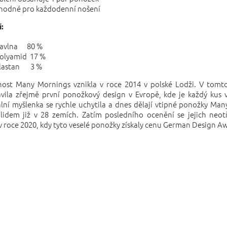
hodné pro každodenní nošení
:
avlna 80 %
olyamid 17 %
lastan 3 %
nost Many Mornings vznikla v roce 2014 v polské Lodži. V tomt
vila zřejmě první ponožkový design v Evropě, kde je každý kus v
lní myšlenka se rychle uchytila a dnes dělají vtipné ponožky Ma
 lidem již v 28 zemích. Zatím posledního ocenění se jejich neot
v roce 2020, kdy tyto veselé ponožky získaly cenu German Design A