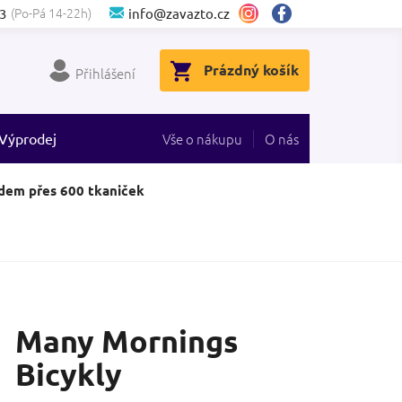
(Po-Pá 14-22h)
3
info@zavazto.cz
NÁKUPNÍ
Prázdný košík
Přihlášení
KOŠÍK
Výprodej
Vše o nákupu
O nás
dem přes 600 tkaniček
Many Mornings
Bicykly