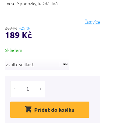
- veselé ponožky, každá jiná
Číst více
269 Kč
–29 %
189 Kč
Měrná
cena:
Přidat do košíku