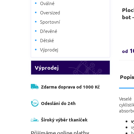
Oválné
Ploc
Oversized
bot 
Sportovní
Dřevěné
Dětské
Výprodej
1
od
Výprodej
Popi
Zdarma doprava od 1000 Kč
Veselé
Odeslání do 24h
cyklist
absorbo
Široký výběr tkaniček
v
v
Přijímáme online platby
b