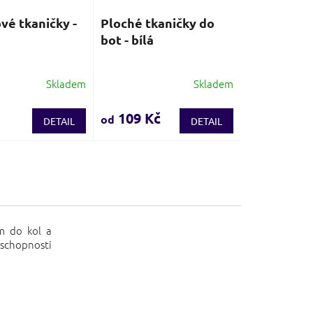
ové tkaničky -
Ploché tkaničky do
bot - bílá
Skladem
Skladem
é
Průměrné
í
hodnocení
produktu
109 Kč
od
DETAIL
DETAIL
je
3,9
z
5
.
hvězdiček.
m do kol a
y schopnosti