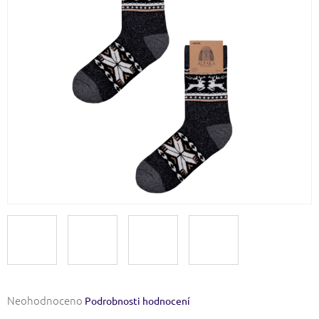
Průměrné
Neohodnoceno
Podrobnosti hodnocení
hodnocení