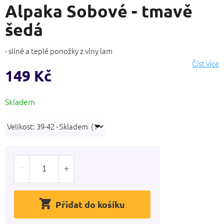
Alpaka Sobové - tmavě
produktu
je
šedá
0,0
z
5
- silné a teplé ponožky z vlny lam
hvězdiček.
Číst více
149 Kč
Měrná
Skladem
cena:
Přidat do košíku