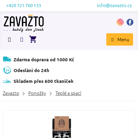
Přejít
+420 721 760 133
info@zavazto.cz
na
obsah
NÁKUPNÍ
KOŠÍK
Zdarma doprava od 1000 Kč
Odeslání do 24h
Skladem přes 600 tkaniček
Zavazto
Ponožky
Teplé a spací