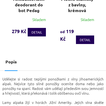
deodorant do
z bavlny,
bot Pedag
krémová
Skladem
Skladem
Průměrné
Průměrné
hodnocení
hodnocení
produktu
produktu
279 Kč
119
od
DETAIL
je
je
Kč
3,8
4,1
DETAIL
z
z
5
5
hvězdiček.
hvězdiček.
Popis
Udělejte si radost teplými ponožkami z vlny jihoamerických
alpak. Nejvíce tyto silné ponožky oceníte doma nebo jako
ponožky na spaní. Radost vám udělají především svou jemností
a hřejivostí, která překonává i tolik oblíbenou ovčí vlnu.
Lamy alpaka žijí v horách Jižní Ameriky. Jejich vlna skvěle