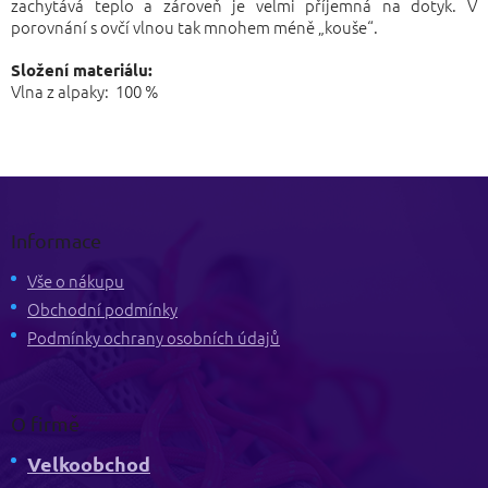
zachytává teplo a zároveň je velmi příjemná na dotyk. V
porovnání s ovčí vlnou tak mnohem méně „kouše“.
Složení materiálu:
Vlna z alpaky: 100 %
Z
á
p
Informace
a
t
Vše o nákupu
í
Obchodní podmínky
Podmínky ochrany osobních údajů
O firmě
Velkoobchod