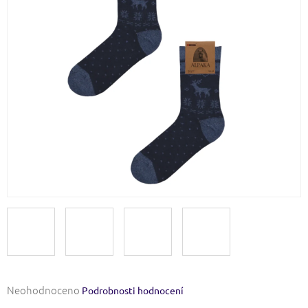
Průměrné
Neohodnoceno
Podrobnosti hodnocení
hodnocení