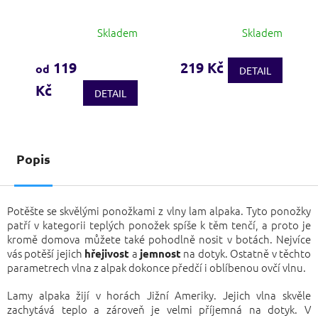
Skladem
Skladem
Průměrné
Průměrné
hodnocení
hodnocení
produktu
produktu
119
219 Kč
od
DETAIL
je
je
Kč
3,6
4,0
DETAIL
z
z
5
5
hvězdiček.
hvězdiček.
Popis
Potěšte se skvělými ponožkami z vlny lam alpaka. Tyto ponožky
patří v kategorii teplých ponožek spíše k těm tenčí, a proto je
kromě domova můžete také pohodlně nosit v botách. Nejvíce
vás potěší jejich
a
na dotyk. Ostatně v těchto
hřejivost
jemnost
parametrech vlna z alpak dokonce předčí i oblíbenou ovčí vlnu.
Lamy alpaka žijí v horách Jižní Ameriky. Jejich vlna skvěle
zachytává teplo a zároveň je velmi příjemná na dotyk. V