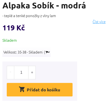
Alpaka Sobík - modrá
produktu
je
0,0
- teplé a tenké ponožky z vlny lam
z
Číst více
5
119 Kč
hvězdiček.
Měrná
Skladem
cena:
Přidat do košíku