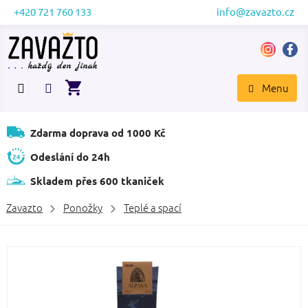
Přejít
+420 721 760 133
info@zavazto.cz
na
obsah
NÁKUPNÍ
KOŠÍK
Zdarma doprava od 1000 Kč
Odeslání do 24h
Skladem přes 600 tkaniček
Zavazto
Ponožky
Teplé a spací