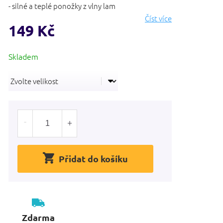
- silné a teplé ponožky z vlny lam
Číst více
149 Kč
Měrná
cena:
Přidat do košíku
Zdarma