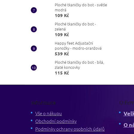
Ploché tkaničky do bot - světle
modrá
109 Kč
Ploché tkaničky do bot -
zelená
109 Kč
Happy feet Adjustační
ponožky - modro-oranžová
539 Kč
Ploché tkaničky do bot - bílá,
zlaté koncovky
115 Kč
Z
á
p
Informace
O fir
a
Vel
t
Vše o nákupu
í
Obchodní podmínky
O n
Podmínky ochrany osobních údajů