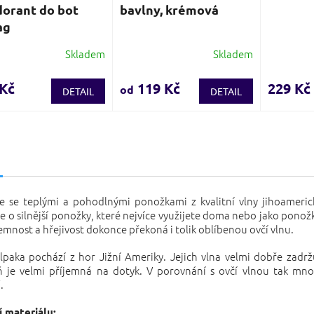
orant do bot
bavlny, krémová
ag
Skladem
Skladem
ěrné
Průměrné
cení
hodnocení
ktu
produktu
 Kč
119 Kč
229 Kč
od
DETAIL
DETAIL
je
4,1
z
5
s
iček.
hvězdiček.
te se teplými a pohodlnými ponožkami z kvalitní vlny jihoameric
e o silnější ponožky, které nejvíce využijete doma nebo jako ponožk
jemnost a hřejivost dokonce překoná i tolik oblíbenou ovčí vlnu.
paka pochází z hor Jižní Ameriky. Jejich vlna velmi dobře zadrž
ň je velmi příjemná na dotyk. V porovnání s ovčí vlnou tak m
.
í materiálu: