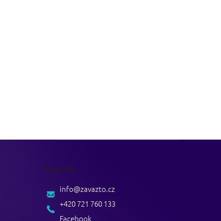
Kontakt
info
@
zavazto.cz
+420 721 760 133
Facebook