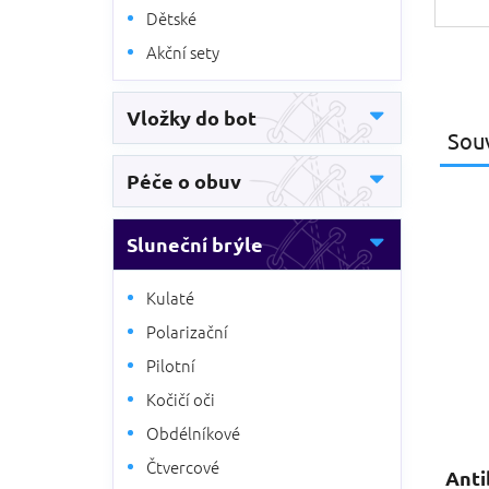
Dětské
Akční sety
Vložky do bot
Souv
Péče o obuv
Sluneční brýle
Kulaté
Polarizační
Pilotní
Kočičí oči
Obdélníkové
Čtvercové
Anti