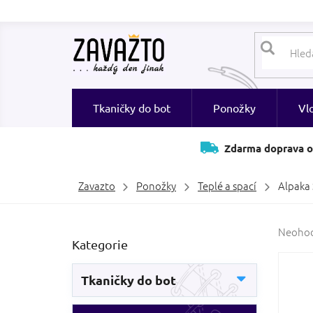
Přejít
na
obsah
Tkaničky do bot
Ponožky
Vl
Zdarma doprava o
Zavazto
Ponožky
Teplé a spací
Alpaka 
P
Průměr
Neoho
Přeskočit
Kategorie
hodnoc
o
kategorie
produk
s
je
t
Tkaničky do bot
0,0
r
z
a