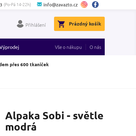
(Po-Pá 14-22h)
3
info@zavazto.cz
NÁKUPNÍ
Prázdný košík
Přihlášení
KOŠÍK
Výprodej
Vše o nákupu
O nás
dem přes 600 tkaniček
Alpaka Sobi - světle
modrá