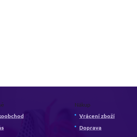
mě
Nákup
koobchod
Vrácení zboží
ás
Doprava