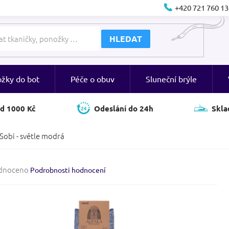
+420 721 760 13
HLEDAT
ožky do bot
Péče o obuv
Sluneční brýle
d 1000 Kč
Odeslání do 24h
Skla
Sobi - světle modrá
né
dnoceno
Podrobnosti hodnocení
ení
tu