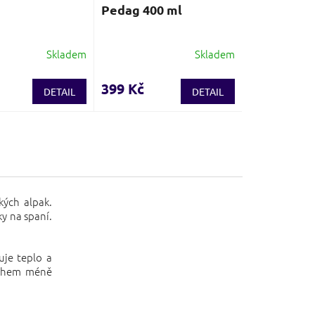
Pedag 400 ml
Skladem
Skladem
399 Kč
DETAIL
DETAIL
kých alpak.
y na spaní.
uje teplo a
nohem méně