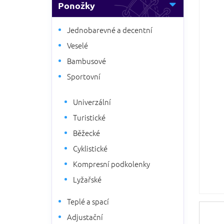
5
Ponožky
n
hvězdič
n
í
Jednobarevné a decentní
p
Veselé
a
Bambusové
n
e
Sportovní
l
Univerzální
Turistické
Běžecké
Cyklistické
Kompresní podkolenky
Lyžařské
Teplé a spací
Adjustační