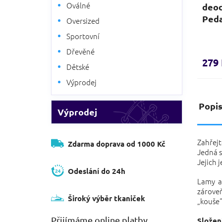
Oválné
deod
Ped
Oversized
Sportovní
Prům
hodno
Dřevěné
produ
279
Dětské
je
3,8
Výprodej
z
5
Popi
hvězd
Výprodej
Zahřej
Zdarma doprava od 1000 Kč
Jedná s
Jejich 
Odeslání do 24h
Lamy al
zárove
Široký výběr tkaniček
„kouše“
Přijímáme online platby
Složen