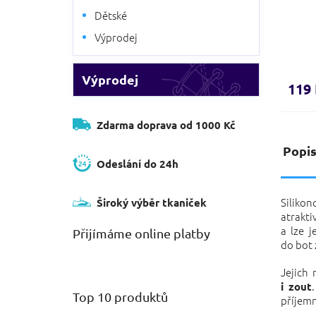
Dětské
Výprodej
Výprodej
119
Zdarma doprava od 1000 Kč
Popi
Odeslání do 24h
Siliko
Široký výběr tkaniček
atrakti
a lze j
Přijímáme online platby
do bot 
Jejich
i zout
Top 10 produktů
příjem