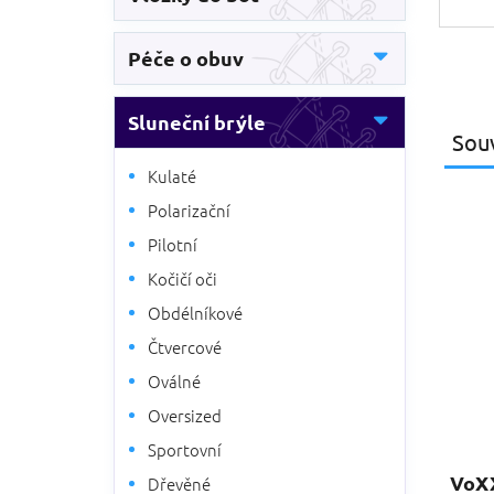
Péče o obuv
Sluneční brýle
Souv
Kulaté
Polarizační
Pilotní
Kočičí oči
Obdélníkové
Čtvercové
Oválné
Oversized
Sportovní
VoXX
Dřevěné