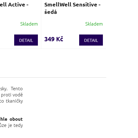
ll Active -
SmellWell Sensitive -
šedá
Skladem
Skladem
349 Kč
DETAIL
DETAIL
sky. Tento
ý proti vodě
to tkaničky
chle obout
ůze je tedy