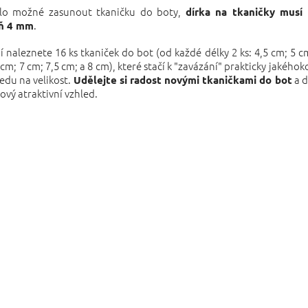
lo možné zasunout tkaničku do boty,
dírka na tkaničky musí 
.
ň 4 mm
í naleznete 16 ks tkaniček do bot (od každé délky 2 ks: 4,5 cm; 5 c
 cm; 7 cm; 7,5 cm; a 8 cm), které stačí k "zavázání" prakticky jakéhok
edu na velikost.
a d
Udělejte si radost novými tkaničkami do bot
ový atraktivní vzhled.