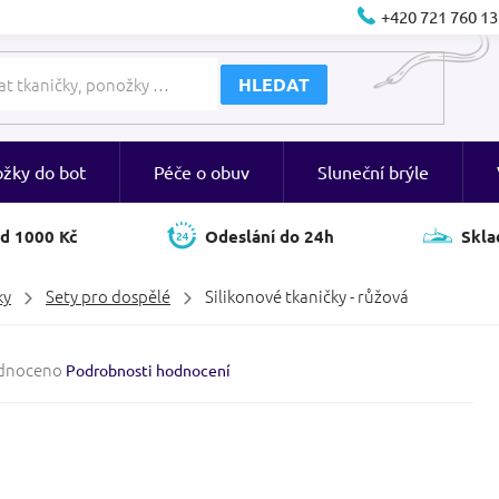
+420 721 760 13
HLEDAT
ožky do bot
Péče o obuv
Sluneční brýle
d 1000 Kč
Odeslání do 24h
Skla
ky
Sety pro dospělé
Silikonové tkaničky - růžová
né
dnoceno
Podrobnosti hodnocení
ení
tu