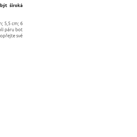
být široká
m; 5,5 cm; 6
oli páru bot
opřejte své