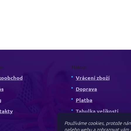
mě
Nákup
koobchod
Vrácení zboží
ás
Doprava
g
Platba
takty
Tabulka velikostí
Kdy obdržím zboží
Používáme cookies, protože nám
našeho webu a zobrazovat vám r