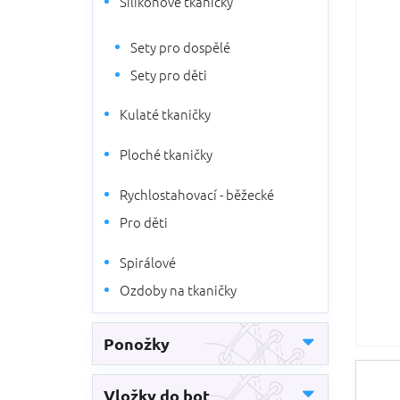
Silikonové tkaničky
5
n
hvězdič
n
Sety pro dospělé
í
p
Sety pro děti
a
n
Kulaté tkaničky
e
l
Ploché tkaničky
Rychlostahovací - běžecké
Pro děti
Spirálové
Ozdoby na tkaničky
Ponožky
Vložky do bot