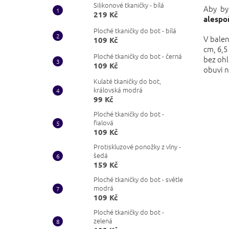
Silikonové tkaničky - bílá
Aby by
219 Kč
alespo
Ploché tkaničky do bot - bílá
V balen
109 Kč
cm, 6,5
Ploché tkaničky do bot - černá
bez ohl
109 Kč
obuvi n
Kulaté tkaničky do bot,
královská modrá
99 Kč
Ploché tkaničky do bot -
fialová
109 Kč
Protiskluzové ponožky z vlny -
šedá
159 Kč
Ploché tkaničky do bot - světle
modrá
109 Kč
Ploché tkaničky do bot -
zelená