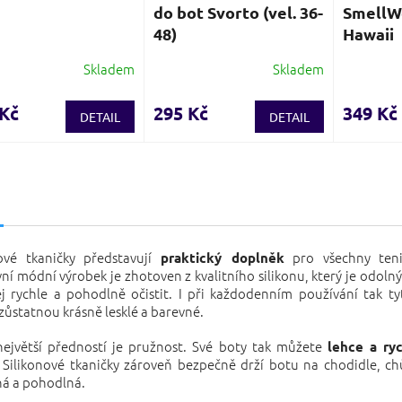
do bot Svorto (vel. 36-
SmellWe
48)
Hawaii
Skladem
Skladem
Průměrné
hodnocení
produktu
 Kč
295 Kč
349 Kč
DETAIL
DETAIL
je
3,7
z
5
s
hvězdiček.
nové tkaničky představují
pro všechny teni
praktický doplněk
vní módní výrobek je zhotoven z kvalitního silikonu, který je odoln
ej rychle a pohodlně očistit. I při každodenním používání tak ty
zůstatnou krásně lesklé a barevné.
 největší předností je pružnost. Své boty tak můžete
lehce a ry
. Silikonové tkaničky zároveň bezpečně drží botu na chodidle, ch
ná a pohodlná.