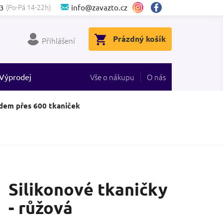
(Po-Pá 14-22h)
3
info@zavazto.cz
NÁKUPNÍ
Prázdný košík
Přihlášení
KOŠÍK
Výprodej
Vše o nákupu
O nás
dem přes 600 tkaniček
Silikonové tkaničky
- růžová