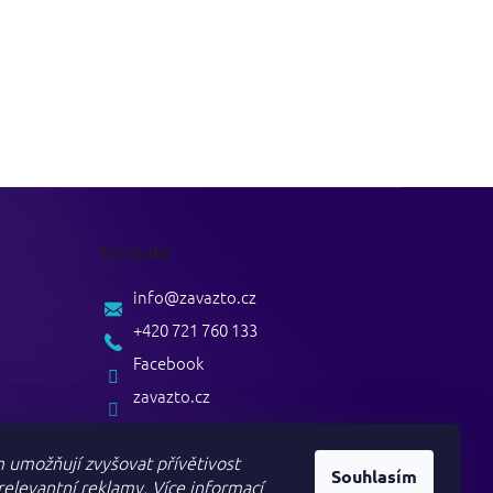
Kontakt
info
@
zavazto.cz
+420 721 760 133
Facebook
zavazto.cz
 umožňují zvyšovat přívětivost
Souhlasím
elevantní reklamy.
Více informací