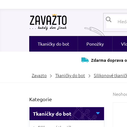
Přejít
na
obsah
Tkaničky do bot
Ponožky
Vl
Zdarma doprava o
Zavazto
Tkaničky do bot
Silikonové tkanič
P
Průměr
Neoho
Přeskočit
Kategorie
hodnoc
o
kategorie
produk
s
je
t
Tkaničky do bot
0,0
r
z
a