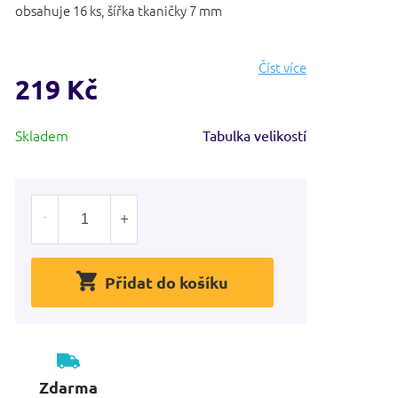
obsahuje 16 ks, šířka tkaničky 7 mm
Číst více
219 Kč
Měrná
Skladem
Tabulka velikostí
cena:
Přidat do košíku
Zdarma