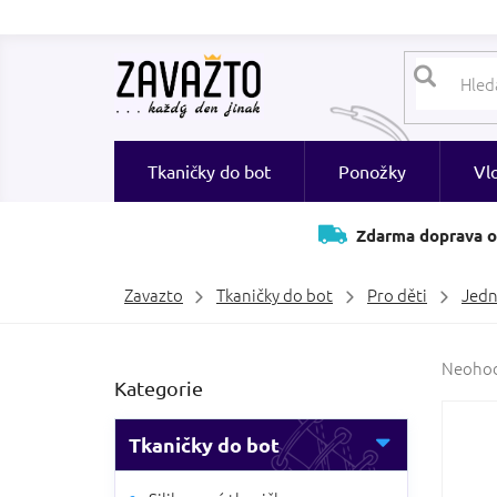
Přejít
na
obsah
Tkaničky do bot
Ponožky
Vl
Zdarma doprava o
Zavazto
Tkaničky do bot
Pro děti
Jed
P
Průměr
Neoho
Přeskočit
Kategorie
hodnoc
o
kategorie
produk
s
je
t
Tkaničky do bot
0,0
r
z
a