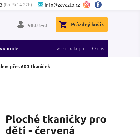
(Po-Pá 14-22h)
3
info@zavazto.cz
NÁKUPNÍ
Prázdný košík
Přihlášení
KOŠÍK
Výprodej
Vše o nákupu
O nás
dem přes 600 tkaniček
Ploché tkaničky pro
děti - červená