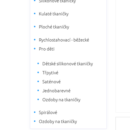
Silikonové tkaničky
5
n
hvězdič
n
Kulaté tkaničky
í
p
Ploché tkaničky
a
n
Rychlostahovací - běžecké
e
l
Pro děti
Dětské silikonové tkaničky
Třpytivé
Saténové
Jednobarevné
Ozdoby na tkaničky
Spirálové
Ozdoby na tkaničky