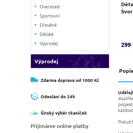
Děts
Oversized
Svor
Sportovní
Dřevěné
Dětské
Výprodej
299
Výprodej
Popi
Zdarma doprava od 1000 Kč
Udělej
Odeslání do 24h
doplňke
polyes
každode
Široký výběr tkaniček
Pokud b
Přijímáme online platby