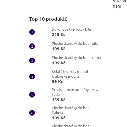
V balen
není.
Top 10 produktů
Silikonové tkaničky - bílá
219 Kč
Ploché tkaničky do bot - bílá
109 Kč
Ploché tkaničky do bot - černá
109 Kč
Kulaté tkaničky do bot,
královská modrá
99 Kč
Protiskluzové ponožky z vlny -
šedá
159 Kč
Ploché tkaničky do bot -
fialová
109 Kč
Ploché tkaničky do bot -