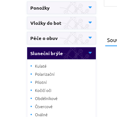
Ponožky
Vložky do bot
Péče o obuv
Souv
Sluneční brýle
Kulaté
Polarizační
Pilotní
Kočičí oči
Obdélníkové
Čtvercové
Oválné