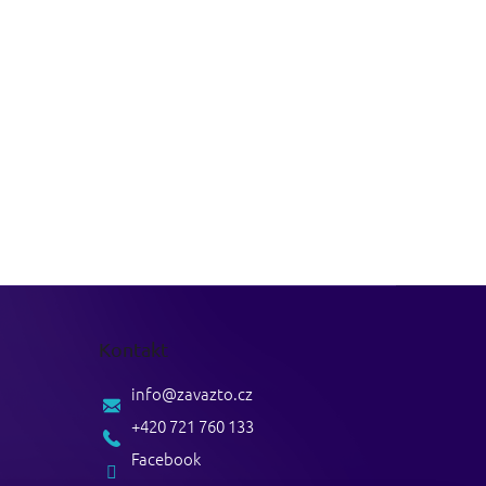
Kontakt
info
@
zavazto.cz
+420 721 760 133
Facebook