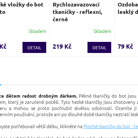
ké vložky do bot
Rychlozavazovací
Ozdoba 
to
tkaničky - reflexní,
lesklý 
černé
Skladem
Skladem
Průměrné
hodnocení
produktu
 Kč
219 Kč
79 Kč
DETAIL
DETAIL
je
3,9
z
5
s
hvězdiček.
Pěkné tkaničky do bot jsou
te dětem radost drobným dárkem.
m, který je zaručeně potěší. Tyto hezké tkaničky jsou zhotoveny z
teru a mohou se proto pochlubit skvělou odolností. Oceníte ji
nním používání, protože ani po dlouhé době tkaničky neztratí lesk
yste potřebovali větší délku, klikněte na
Ploché tkaničky do bot - č