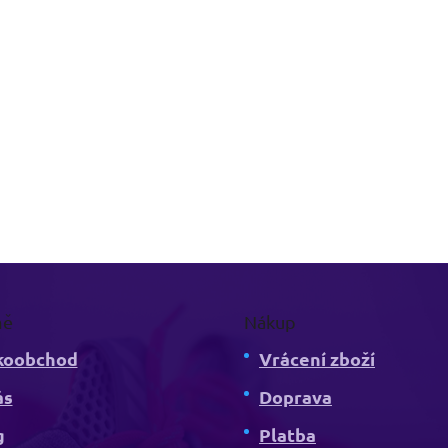
mě
Nákup
koobchod
Vrácení zboží
ás
Doprava
g
Platba