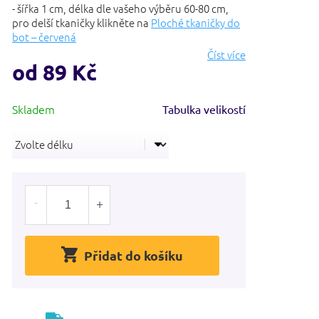
- šířka 1 cm, délka dle vašeho výběru 60-80 cm,
pro delší tkaničky klikněte na
Ploché tkaničky do
bot – červená
Číst více
od
89 Kč
Měrná
Tabulka velikostí
cena:
Přidat do košíku