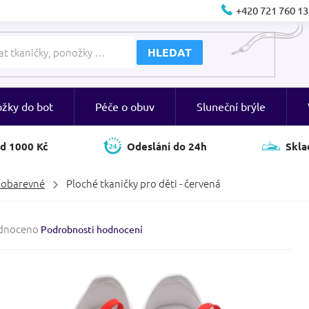
+420 721 760 13
HLEDAT
ožky do bot
Péče o obuv
Sluneční brýle
d 1000 Kč
Odeslání do 24h
Skla
nobarevné
Ploché tkaničky pro děti - červená
né
dnoceno
Podrobnosti hodnocení
ení
tu