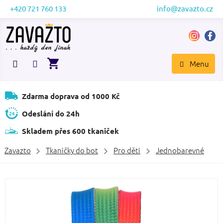
Přejít
+420 721 760 133
info@zavazto.cz
na
obsah
NÁKUPNÍ
KOŠÍK
Zdarma doprava od 1000 Kč
Odeslání do 24h
Skladem přes 600 tkaniček
Zavazto
Tkaničky do bot
Pro děti
Jednobarevné