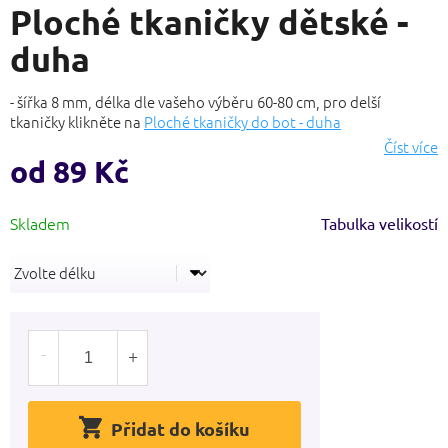
Ploché tkaničky dětské -
produktu
je
duha
0,0
z
5
- šířka 8 mm, délka dle vašeho výběru 60-80 cm, pro delší
hvězdiček.
tkaničky klikněte na
Ploché tkaničky do bot - duha
Číst více
od
89 Kč
Měrná
Tabulka velikostí
cena:
Přidat do košíku