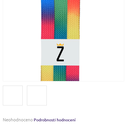
Průměrné
Neohodnoceno
Podrobnosti hodnocení
hodnocení