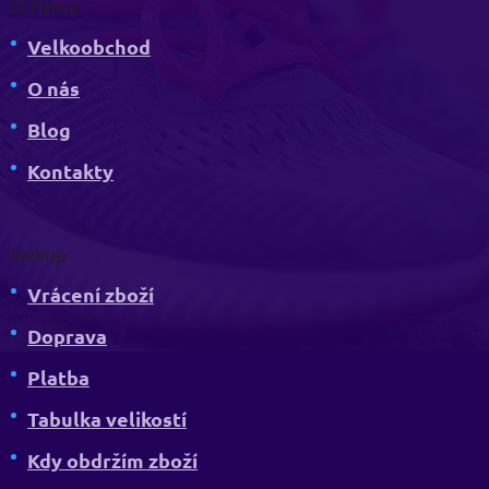
O firmě
Velkoobchod
O nás
Blog
Kontakty
Nákup
Vrácení zboží
Doprava
Platba
Tabulka velikostí
Kdy obdržím zboží