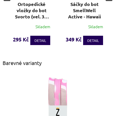
Ortopedické
Sáčky do bot
vložky do bot
SmellWell
Svorto (vel. 36-
Active - Hawaii
48)
Skladem
Skladem
Průměrné
hodnocení
produktu
295 Kč
349 Kč
DETAIL
DETAIL
je
3,7
z
5
Barevné varianty
hvězdiček.