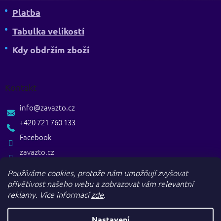
Platba
Tabulka velikostí
Kdy obdržím zboží
Kontakt
info
@
zavazto.cz
+420 721 760 133
Facebook
zavazto.cz
Používáme cookies, protože nám umožňují zvyšovat
přívětivost našeho webu a zobrazovat vám relevantní
reklamy.
Více informací
zde
.
Nastavení
Vytvořil Shoptet