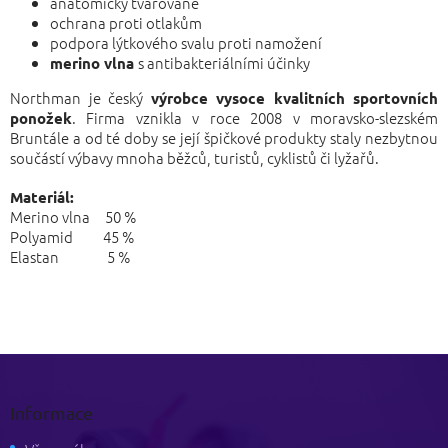
anatomicky tvarované
ochrana proti otlakům
podpora lýtkového svalu proti namožení
s antibakteriálními účinky
merino vlna
Northman je český
výrobce vysoce kvalitních sportovních
. Firma vznikla v roce 2008 v moravsko-slezském
ponožek
Bruntále a od té doby se její špičkové produkty staly nezbytnou
součástí výbavy mnoha běžců, turistů, cyklistů či lyžařů.
Materiál:
Merino vlna 50 %
Polyamid 45 %
Elastan 5 %
Z
á
p
Informace
a