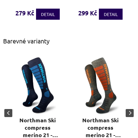
hodnocení
produktu
279 Kč
299 Kč
DETAIL
DETAIL
je
3,8
z
5
Barevné varianty
hvězdiček.
Northman Ski
Northman Ski
compress
compress
merino 21 -
merino 21 -