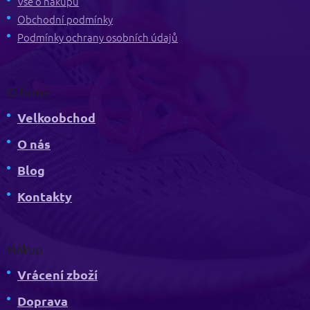
t
Vše o nákupu
í
Obchodní podmínky
Podmínky ochrany osobních údajů
O firmě
Velkoobchod
O nás
Blog
Kontakty
Nákup
Vrácení zboží
Doprava