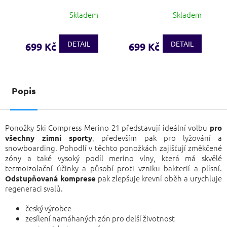
tmavě modrá
světle šedá
Skladem
Skladem
DETAIL
DETAIL
699 Kč
699 Kč
Popis
Ponožky Ski Compress Merino 21 představují ideální volbu
pro
, především pak pro lyžování a
všechny zimní sporty
snowboarding. Pohodlí v těchto ponožkách zajišťují změkčené
zóny a také vysoký podíl merino vlny, která má skvělé
termoizolační účinky a působí proti vzniku bakterií a plísní.
pak zlepšuje krevní oběh a urychluje
Odstupňovaná komprese
regeneraci svalů.
český výrobce
zesílení namáhaných zón pro delší životnost