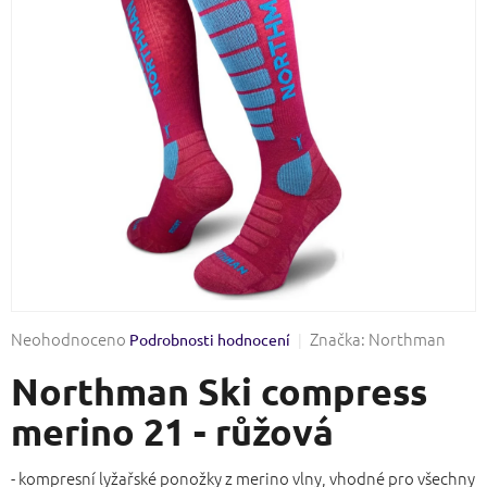
Průměrné
Neohodnoceno
Značka:
Northman
Podrobnosti hodnocení
hodnocení
Northman Ski compress
produktu
je
merino 21 - růžová
0,0
z
5
- kompresní lyžařské ponožky z merino vlny, vhodné pro všechny