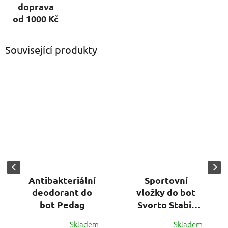
doprava
od 1000 Kč
Související produkty
Antibakteriální
Sportovní
deodorant do
vložky do bot
bot Pedag
Svorto Stabil
(vel. 35-47)
Skladem
Skladem
Průměrné