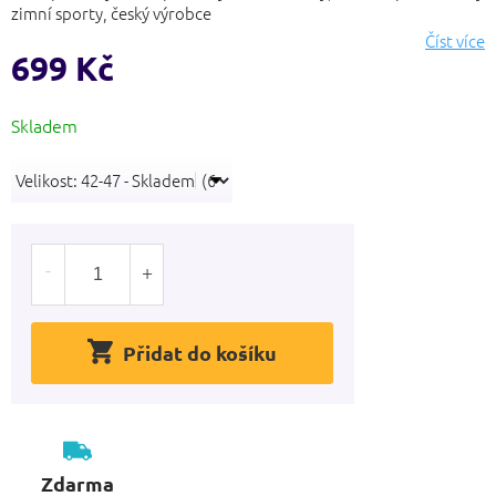
hvězdiček.
zimní sporty, český výrobce
Číst více
699 Kč
Měrná
Skladem
cena:
Přidat do košíku
Zdarma